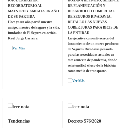
RAÚL CARREIRA.
ROXANA REYNOSO, GERENTE
RECORDATORIO AL
DE PLANIFICACIÓN Y
MAESTRO Y AMIGO A UN AÑO
DESARROLLO COMERCIAL
DE SU PARTIDA
DE SEGUROS RIVADAVIA,
Hace ya un año partió nuestro
DETALLÓ LAS NUEVAS
amigo, maestro del seguro y la vida,
COBERTURAS PARA BICIS DE
fundador de El Seguro en acción,
LA ENTIDAD
Raúl Jorge Carreira.
La ejecutiva comentó acerca del
lanzamiento de un nuevo producto
de Seguros Rivadavia pensado
para las necesidades actuales en
este contexto de pandemia, donde
se intensificó el uso de la bicicleta
como medio de transporte.
Tendencias
Decreto 576/2020