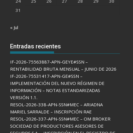
24
25
26
27
28
29
30
31
« Jul
Entradas recientes
IF-2026-75563887-APN-GEYE#SSN –
RENTABILIDAD BRUTA MENSUAL – JUNIO DE 2026
IF-2026-75531417-APN-GE#SSN –
IMPLEMENTACIÓN DEL NUEVO RÉGIMEN DE
INFORMACIÓN – NOTAS ESTANDARIZADAS
VERSIÓN 1.1.
RESOL-2026-338-APN-SSN#MEC – ARIADNA
MARIEL SARRALDE – INSCRIPCIÓN RAE
RESOL-2026-337-APN-SSN#MEC – OM BROKER
SOCIEDAD DE PRODUCTORES ASESORES DE
SEGUROS S.A. – INSCRIPCIÓN EN EL REGISTRO DE