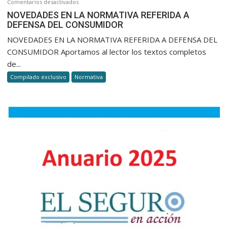
en
Comentarios desactivados
NOVEDADES
NOVEDADES EN LA NORMATIVA REFERIDA A
DEFENSA DEL CONSUMIDOR
EN
LA
NOVEDADES EN LA NORMATIVA REFERIDA A DEFENSA DEL
NORMATIVA
CONSUMIDOR Aportamos al lector los textos completos
REFERIDA
de...
A
Compilado exclusivo
Normativa
DEFENSA
DEL
CONSUMIDOR