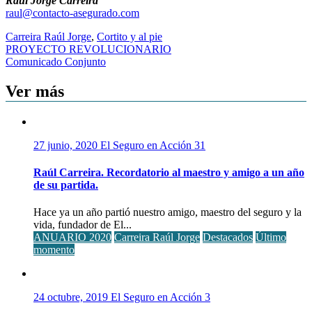
Raúl Jorge Carreira
raul@contacto-asegurado.com
Carreira Raúl Jorge
,
Cortito y al pie
Navegación
PROYECTO REVOLUCIONARIO
Comunicado Conjunto
de
entradas
Ver más
27 junio, 2020
El Seguro en Acción
31
Raúl Carreira. Recordatorio al maestro y amigo a un año
de su partida.
Hace ya un año partió nuestro amigo, maestro del seguro y la
vida, fundador de El...
ANUARIO 2020
Carreira Raúl Jorge
Destacados
Último
momento
24 octubre, 2019
El Seguro en Acción
3