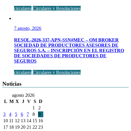
circulares
Circulares y Resoluciones
7 agosto, 2026
RESOL-2026-337-APN-SSN#MEC – OM BROKER
SOCIEDAD DE PRODUCTORES ASESORES DE
SEGUROS S.A. – INSCRIPCIÓN EN EL REGISTRO
DE SOCIEDADES DE PRODUCTORES DE
SEGUROS
circulares
Circulares y Resoluciones
Noticias
agosto 2026
L
M
X
J
V
S
D
1
2
3
4
5
6
7
8
9
10
11
12
13
14
15
16
17
18
19
20
21
22
23