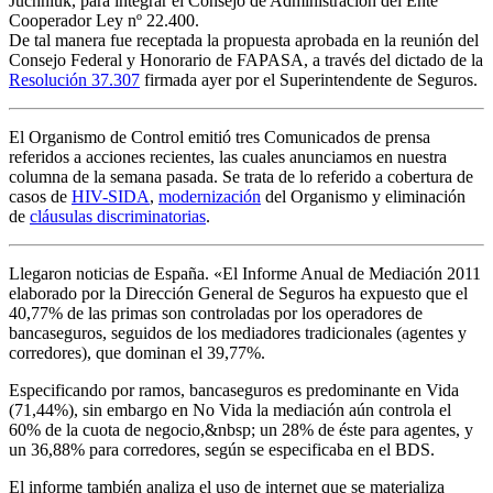
Juchniuk, para integrar el Consejo de Administración del Ente
Cooperador Ley nº 22.400.
De tal manera fue receptada la propuesta aprobada en la reunión del
Consejo Federal y Honorario de FAPASA, a través del dictado de la
Resolución 37.307
firmada ayer por el Superintendente de Seguros.
El Organismo de Control emitió tres Comunicados de prensa
referidos a acciones recientes, las cuales anunciamos en nuestra
columna de la semana pasada. Se trata de lo referido a cobertura de
casos de
HIV-SIDA
,
modernización
del Organismo y eliminación
de
cláusulas discriminatorias
.
Llegaron noticias de España. «El Informe Anual de Mediación 2011
elaborado por la Dirección General de Seguros ha expuesto que el
40,77% de las primas son controladas por los operadores de
bancaseguros, seguidos de los mediadores tradicionales (agentes y
corredores), que dominan el 39,77%.
Especificando por ramos, bancaseguros es predominante en Vida
(71,44%), sin embargo en No Vida la mediación aún controla el
60% de la cuota de negocio,&nbsp; un 28% de éste para agentes, y
un 36,88% para corredores, según se especificaba en el BDS.
El informe también analiza el uso de internet que se materializa