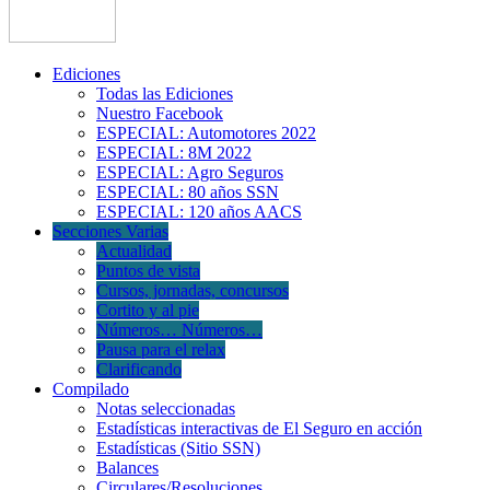
Ediciones
Todas las Ediciones
Nuestro Facebook
ESPECIAL: Automotores 2022
ESPECIAL: 8M 2022
ESPECIAL: Agro Seguros
ESPECIAL: 80 años SSN
ESPECIAL: 120 años AACS
Secciones Varias
Actualidad
Puntos de vista
Cursos, jornadas, concursos
Cortito y al pie
Números… Números…
Pausa para el relax
Clarificando
Compilado
Notas seleccionadas
Estadísticas interactivas de El Seguro en acción
Estadísticas (Sitio SSN)
Balances
Circulares/Resoluciones