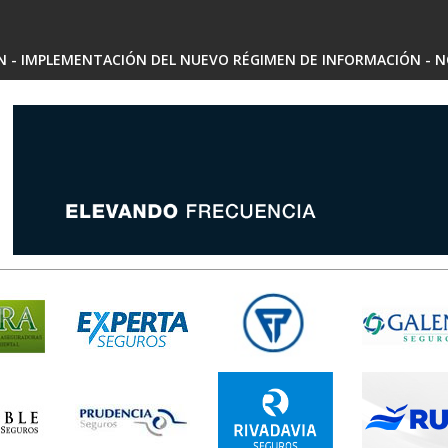
SN - IMPLEMENTACIÓN DEL NUEVO RÉGIMEN DE INFORMACIÓN - N
 - ARIADNA MARIEL SARRALDE - INSCRIPCIÓN RAE