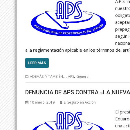
A.P.S. 
nuestro
obligat
aceptar
prepaga
según l
nacion
a la reglamentación aplicable en los términos del artíc
LEER MÁS
,
,
ADEMÁS. Y TAMBIÉN...
APS
General
DENUNCIA DE APS CONTRA «LA NUEVA
10 enero, 2019
El Seguro en Acción
El pres
Eduardo
una ac