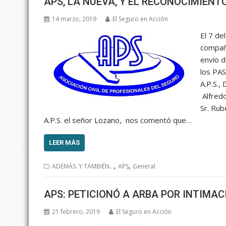
APS, LA NUEVA, Y EL RECONOCIMIEN
14 marzo, 2019
El Seguro en Acción
El 7 de
compañí
envío d
los PAS
A.P.S.,
Alfredo
Sr. Rub
A.P.S. el señor Lozano, nos comentó que…
LEER MÁS
,
,
ADEMÁS. Y TAMBIÉN...
APS
General
APS: PETICIONÓ A ARBA POR INTIMAC
21 febrero, 2019
El Seguro en Acción