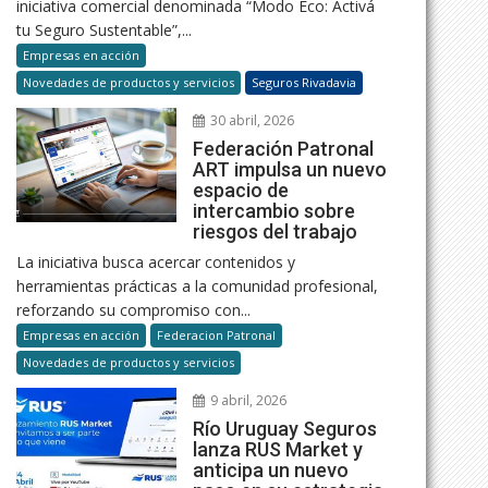
iniciativa comercial denominada “Modo Eco: Activá
tu Seguro Sustentable”,...
Empresas en acción
Novedades de productos y servicios
Seguros Rivadavia
30 abril, 2026
Federación Patronal
ART impulsa un nuevo
espacio de
intercambio sobre
riesgos del trabajo
La iniciativa busca acercar contenidos y
herramientas prácticas a la comunidad profesional,
reforzando su compromiso con...
Empresas en acción
Federacion Patronal
Novedades de productos y servicios
9 abril, 2026
Río Uruguay Seguros
lanza RUS Market y
anticipa un nuevo