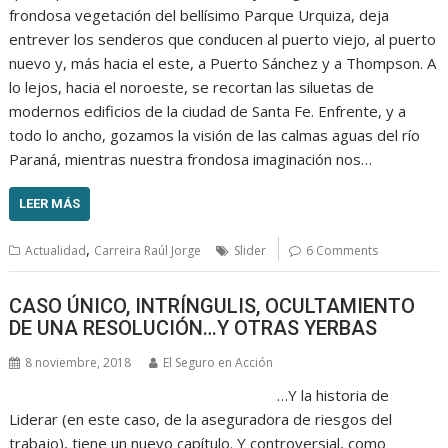
frondosa vegetación del bellísimo Parque Urquiza, deja
entrever los senderos que conducen al puerto viejo, al puerto
nuevo y, más hacia el este, a Puerto Sánchez y a Thompson. A
lo lejos, hacia el noroeste, se recortan las siluetas de
modernos edificios de la ciudad de Santa Fe. Enfrente, y a
todo lo ancho, gozamos la visión de las calmas aguas del río
Paraná, mientras nuestra frondosa imaginación nos…
LEER MÁS
,
Actualidad
Carreira Raúl Jorge
Slider
6 Comments
CASO ÚNICO, INTRÍNGULIS, OCULTAMIENTO
DE UNA RESOLUCIÓN…Y OTRAS YERBAS
8 noviembre, 2018
El Seguro en Acción
…Y la historia de
Liderar (en este caso, de la aseguradora de riesgos del
trabajo), tiene un nuevo capítulo. Y controversial, como