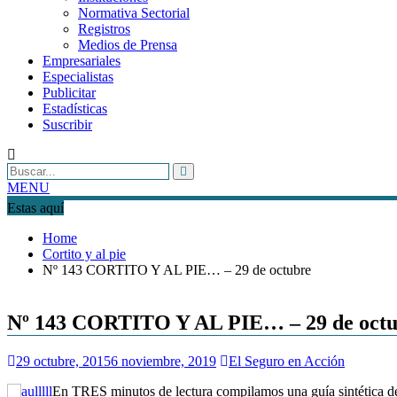
Normativa Sectorial
Registros
Medios de Prensa
Empresariales
Especialistas
Publicitar
Estadísticas
Suscribir
MENU
Estas aquí
Home
Cortito y al pie
Nº 143 CORTITO Y AL PIE… – 29 de octubre
Nº 143 CORTITO Y AL PIE… – 29 de oct
29 octubre, 2015
6 noviembre, 2019
El Seguro en Acción
En TRES minutos de lectura compilamos una guía sintética de