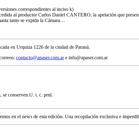
ersiones correspondientes al inciso k)
oncedida al productor Carlos Daniel CANTERO, la apelación que present
 hasta tanto se expida la Cámara…
cada en Urquiza 1226 de la ciudad de Paraná.
 correos:
contacto@apaser.com.ar
e info@apaser.com.ar
, se conserven.U. t. c. prnl.
ecemos en el news de esta edición. Una recopilación exclusiva e imperdib