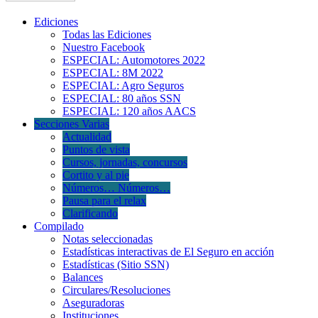
Ediciones
Todas las Ediciones
Nuestro Facebook
ESPECIAL: Automotores 2022
ESPECIAL: 8M 2022
ESPECIAL: Agro Seguros
ESPECIAL: 80 años SSN
ESPECIAL: 120 años AACS
Secciones Varias
Actualidad
Puntos de vista
Cursos, jornadas, concursos
Cortito y al pie
Números… Números…
Pausa para el relax
Clarificando
Compilado
Notas seleccionadas
Estadísticas interactivas de El Seguro en acción
Estadísticas (Sitio SSN)
Balances
Circulares/Resoluciones
Aseguradoras
Instituciones