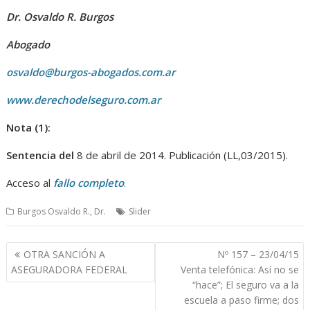
Dr. Osvaldo R. Burgos
Abogado
osvaldo@burgos-abogados.com.ar
www.derechodelseguro.com.ar
Nota (1):
Sentencia del
8 de abril de 2014. Publicación (LL,03/2015).
Acceso al
fallo completo
.
Burgos Osvaldo R., Dr.
Slider
Navegación
OTRA SANCIÓN A
Nº 157 – 23/04/15
de
ASEGURADORA FEDERAL
Venta telefónica: Así no se
entradas
“hace”; El seguro va a la
escuela a paso firme; dos