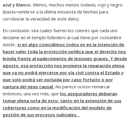
azul y blanco.
Menos, muchos menos todavía, rojo y negro
(basta remitirse a la última encuesta de hinchas para
corroborar la veracidad de este dato).
En conclusión: sea cuales fueren los colores que cada uno
declame en el templo futbolero al cual tiene por costumbre
asistir,
si en algo coincidimos todos es en la intención de
hacer valer toda la protección jurídica que el derecho nos
brinda frente al padecimiento de lesiones graves. Y desde
agosto, esa protección nos promete la reparación plena,
que ya no podrá ejercerse por vía civil contra el Estado y
que solo podrá ser excluida por caso fortuito o por
ruptura del nexo causal.
No parece ocioso remarcar
entonces, una vez más,
que
los aseguradores debieran
tomar plena nota de esto, tanto en la extensión de sus
coberturas como en la modificación del modelo de
gestión de sus procesos judiciales.