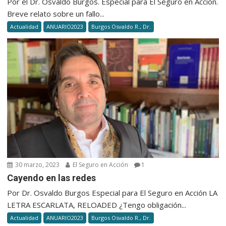
Por el Dr. Osvaldo Burgos. Especial para El Seguro en Acción.
TERCERO
Breve relato sobre un fallo...
EL
Actualidad
ANUARIO2023
Burgos Osvaldo R., Dr.
PRESTA
MÉDICO
DAÑA,
LA
ART
PAGA
30 marzo, 2023
El Seguro en Acción
1
Cayendo en las redes
Por Dr. Osvaldo Burgos Especial para El Seguro en Acción LA
LETRA ESCARLATA, RELOADED ¿Tengo obligación...
Actualidad
ANUARIO2023
Burgos Osvaldo R., Dr.