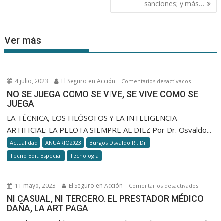
sanciones; y más…
Ver más
4 julio, 2023
El Seguro en Acción
en
Comentarios desactivados
NO
NO SE JUEGA COMO SE VIVE, SE VIVE COMO SE
JUEGA
SE
JUEGA
LA TÉCNICA, LOS FILÓSOFOS Y LA INTELIGENCIA
COMO
ARTIFICIAL: LA PELOTA SIEMPRE AL DIEZ Por Dr. Osvaldo...
SE
Actualidad
ANUARIO2023
Burgos Osvaldo R., Dr.
VIVE,
Tecno Edic Especial
Tecnología
SE
VIVE
COMO
11 mayo, 2023
El Seguro en Acción
en
Comentarios desactivados
SE
NI
NI CASUAL, NI TERCERO. EL PRESTADOR MÉDICO
JUEGA
DAÑA, LA ART PAGA
CASUAL,
NI