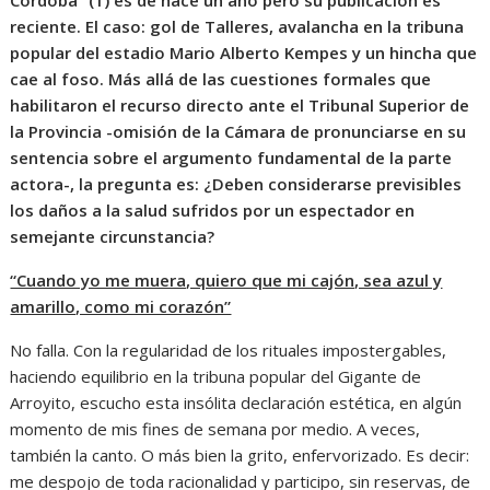
Córdoba” (1) es de hace un año pero su publicación es
reciente. El caso: gol de Talleres, avalancha en la tribuna
popular del estadio Mario Alberto Kempes y un hincha que
cae al foso. Más allá de las cuestiones formales que
habilitaron el recurso directo ante el Tribunal Superior de
la Provincia -omisión de la Cámara de pronunciarse en su
sentencia sobre el argumento fundamental de la parte
actora-, la pregunta es: ¿Deben considerarse previsibles
los daños a la salud sufridos por un espectador en
semejante circunstancia?
“Cuando yo me muera, quiero que mi cajón, sea azul y
amarillo, como mi corazón”
No falla. Con la regularidad de los rituales impostergables,
haciendo equilibrio en la tribuna popular del Gigante de
Arroyito, escucho esta insólita declaración estética, en algún
momento de mis fines de semana por medio. A veces,
también la canto. O más bien la grito, enfervorizado. Es decir:
me despojo de toda racionalidad y participo, sin reservas, de