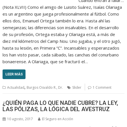
Cuando entran a fallar…
(Nota XLVII) Como el amigo de Luisito Suárez, Isaías Olariaga
es un argentino que juega profesionalmente al fútbol. Como
ellos dos, Emanuel Ortega también lo era. Hasta ahí las
semejanzas; las diferencias son insalvables. En el desarrollo
de su profesión, Ortega estaba y Olariaga está, a más de
diez mil kilómetros del Camp Nou. Uno jugaba, y el otro jugó,
hasta su lesión, en Primera “C”. Incansables y esperanzados
los han visto pasar, cada sábado, las canchas del conurbano
bonaerense. A Olariaga, que se fracturó el…
LEER MÁS
,
Actualidad
Burgos Osvaldo R., Dr.
Slider
1 Comment
¿QUIÉN PAGA LO QUE NADIE CUBRE? LA LEY,
LAS PÓLIZAS, LA LÓGICA DEL AVESTRUZ
10 agosto, 2017
El Seguro en Acción