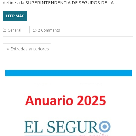
define a la SUPERINTENDENCIA DE SEGUROS DE LA…
LEER MÁS
General
2 Comments
Navegación
Entradas anteriores
de
entradas