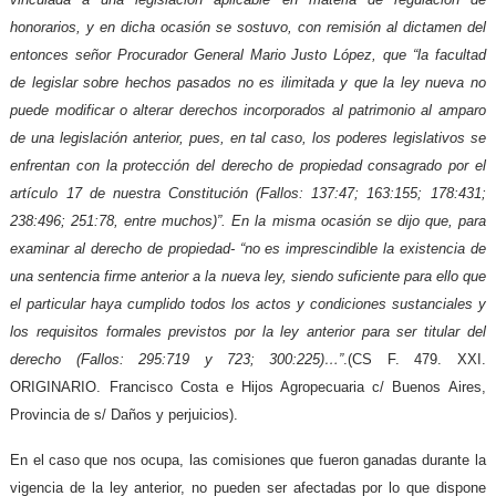
honorarios, y en dicha ocasión se sostuvo, con remisión al dictamen del
entonces señor Procurador General Mario Justo López, que “la facultad
de legislar sobre hechos pasados no es ilimitada y que la ley nueva no
puede modificar o alterar derechos incorporados al patrimonio al amparo
de una legislación anterior, pues, en tal caso, los poderes legislativos se
enfrentan con la protección del derecho de propiedad consagrado por el
artículo 17 de nuestra Constitución (Fallos: 137:47; 163:155; 178:431;
238:496; 251:78, entre muchos)”. En la misma ocasión se dijo que, para
examinar al derecho de propiedad- “no es imprescindible la existencia de
una sentencia firme anterior a la nueva ley, siendo suficiente para ello que
el particular haya cumplido todos los actos y condiciones sustanciales y
los requisitos formales previstos por la ley anterior para ser titular del
derecho (Fallos: 295:719 y 723; 300:225)…”
.(CS F. 479. XXI.
ORIGINARIO. Francisco Costa e Hijos Agropecuaria c/ Buenos Aires,
Provincia de s/ Daños y perjuicios).
En el caso que nos ocupa, las comisiones que fueron ganadas durante la
vigencia de la ley anterior, no pueden ser afectadas por lo que dispone