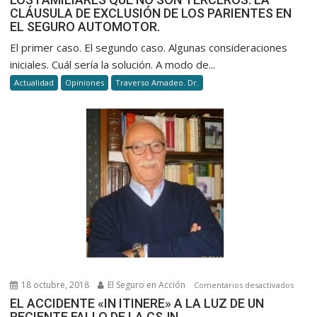
CLÁUSULA DE EXCLUSIÓN DE LOS PARIENTES EN
EL SEGURO AUTOMOTOR.
El primer caso. El segundo caso. Algunas consideraciones
iniciales. Cuál sería la solución. A modo de...
Actualidad
Opiniones
Traverso Amadeo. Dr.
18 octubre, 2018
El Seguro en Acción
en
Comentarios desactivados
EL
EL ACCIDENTE «IN ITINERE» A LA LUZ DE UN
RECIENTE FALLO DE LA CSJN
ACCID