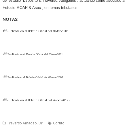
del estudio “Espósito & Traverso, Abogados”, actuando como asociado al
Estudio MOAR & Asoc., en temas tributarios.
NOTAS:

1
Publicada en el Boletín Oficial del 18-feb-1981
2

Publicado en el Boletín Oficial del 03-ene-2001.
3

Publicada en el Boletín Oficial del 06-nov-2009.

4
Publicada en el Boletín Oficial del 26-oct-2012.-
Traverso Amadeo. Dr.
Cortito