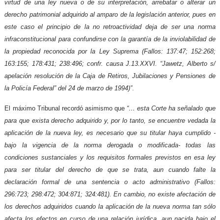
virtud de una ley nueva o de su interpretación, arrebatar o alterar un
derecho patrimonial adquirido al amparo de la legislación anterior, pues en
este caso el principio de la no retroactividad deja de ser una norma
infraconstitucional para confundirse con la garantía de la inviolabilidad de
la propiedad reconocida por la Ley Suprema (Fallos: 137:47; 152:268;
163:155; 178:431; 238:496; confr. causa J.13.XXVI. “Jawetz, Alberto s/
apelación resolución de la Caja de Retiros, Jubilaciones y Pensiones de
la Policía Federal” del 24 de marzo de 1994)”
.
El máximo Tribunal recordó asimismo que
“… esta Corte ha señalado que
para que exista derecho adquirido y, por lo tanto, se encuentre vedada la
aplicación de la nueva ley, es necesario que su titular haya cumplido -
bajo la vigencia de la norma derogada o modificada- todas las
condiciones sustanciales y los requisitos formales previstos en esa ley
para ser titular del derecho de que se trata, aun cuando falte la
declaración formal de una sentencia o acto administrativo (Fallos:
296:723; 298:472; 304:871; 324:481). En cambio, no existe afectación de
los derechos adquiridos cuando la aplicación de la nueva norma tan sólo
afecta los efectos en curso de una relación jurídica, aun nacida bajo el