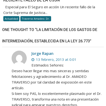
«IN
Especial para El Seguro en acción Un reciente fallo de la
ITINE
Corte Suprema de Justicia...
A
Actualidad
Traverso Amadeo. Dr.
LA
LUZ
ONE THOUGHT TO “LA LIMITACIÓN DE LOS GASTOS DE
DE
UN
INTERMEDIACIÓN, ESTABLECIDA EN LA LEY 26.773”
RECIE
FALL
DE
Jorge Rapan
LA
13 febrero, 2013 at 0:01
CSJN
Estimados Señores:
Deseo hacer llegar mis mas sinceras y sentidas
felicitaciones y agradecimiento al Dr. AMADEO
TRAVERSO por tal claridad de exposición en este
artículo.
Si bien soy PAS, lo excelentemente plasmado por el Dr.
TRAVERSO, transforma una nota en una presentación
judicial para amparar nuestros derechos.