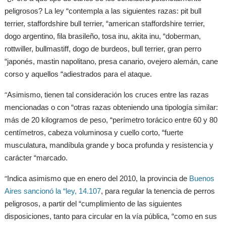
peligrosos? La ley “contempla a las siguientes razas: pit bull
terrier, staffordshire bull terrier, “american staffordshire terrier,
dogo argentino, fila brasileño, tosa inu, akita inu, “doberman,
rottwiller, bullmastiff, dogo de burdeos, bull terrier, gran perro
“japonés, mastin napolitano, presa canario, ovejero alemán, cane
corso y aquellos “adiestrados para el ataque.
“
Asimismo, tienen tal consideración los cruces entre las razas
mencionadas o con “otras razas obteniendo una tipología similar:
más de 20 kilogramos de peso, “perímetro torácico entre 60 y 80
centímetros, cabeza voluminosa y cuello corto, “fuerte
musculatura, mandíbula grande y boca profunda y resistencia y
carácter “marcado.
“
Indica asimismo que en enero del 2010, la provincia de
Buenos
Aires sancionó la “ley, 14.107
, para regular la tenencia de perros
peligrosos, a partir del “cumplimiento de las siguientes
disposiciones, tanto para circular en la vía pública, “como en sus