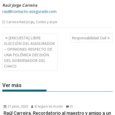
Raúl Jorge Carreira
raul@contacto-asegurado.com
,
Carreira Raúl Jorge
Cortito y al pie
Navegación
[ENCUESTA] LIBRE
Responsabilidad Civil
de
ELECCIÓN DEL ASEGURADOR
entradas
– OPINIONES RESPECTO DE
UNA POLÉMICA DECISIÓN
DEL GOBERNADOR DEL
CHACO
Ver más
27 junio, 2020
El Seguro en Acción
31
Raúl Carreira. Recordatorio al maestro y amigo a un