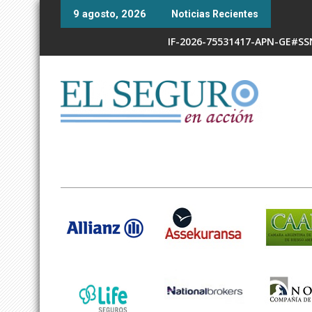
Skip
9 agosto, 2026
Noticias Recientes
to
content
IF-2026-75531417-APN-GE#S