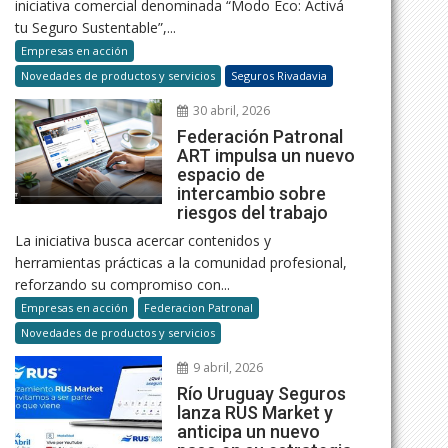
iniciativa comercial denominada “Modo Eco: Activá
tu Seguro Sustentable”,...
Empresas en acción
Novedades de productos y servicios
Seguros Rivadavia
30 abril, 2026
Federación Patronal
ART impulsa un nuevo
espacio de
intercambio sobre
riesgos del trabajo
La iniciativa busca acercar contenidos y
herramientas prácticas a la comunidad profesional,
reforzando su compromiso con...
Empresas en acción
Federacion Patronal
Novedades de productos y servicios
9 abril, 2026
Río Uruguay Seguros
lanza RUS Market y
anticipa un nuevo