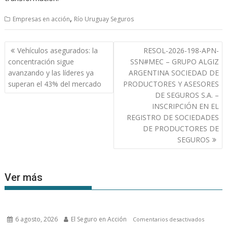
,
Empresas en acción
Río Uruguay Seguros
Navegación
Vehículos asegurados: la
RESOL-2026-198-APN-
de
concentración sigue
SSN#MEC – GRUPO ALGIZ
entradas
avanzando y las líderes ya
ARGENTINA SOCIEDAD DE
superan el 43% del mercado
PRODUCTORES Y ASESORES
DE SEGUROS S.A. –
INSCRIPCIÓN EN EL
REGISTRO DE SOCIEDADES
DE PRODUCTORES DE
SEGUROS
Ver más
6 agosto, 2026
El Seguro en Acción
en
Comentarios desactivados