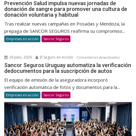
Prevenc
Prevención Salud impulsa nuevas jornadas de
donación de sangre para promover una cultura de
Salud
donación voluntaria y habitual
impulsa
nuevas
Tras realizar nuevas campañas en Posadas y Mendoza, la
jornada
prepaga de SANCOR SEGUROS reafirma su compromiso...
de
Empresas en acción
Sancor Seguros
donació
de
sangre
29 julio, 2026
El Seguro en Acción
en
Comentarios desactivados
para
Sancor
Sancor Seguros Uruguay automatiza la verificación
promov
dedocumentos para la suscripción de autos
Seguros
una
Uruguay
El equipo de emisión de la aseguradora incorporó
cultura
automatiz
verificación automática de fotos y documentos para la...
de
la
Empresas en acción
Sancor Seguros
donació
verificaci
voluntar
dedocum
y
para
habitual
la
suscripci
de