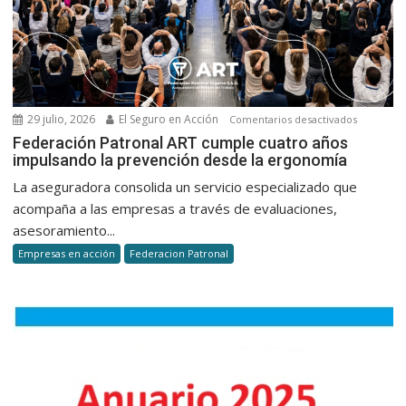
autos
29 julio, 2026
El Seguro en Acción
en
Comentarios desactivados
Federaci
Federación Patronal ART cumple cuatro años
impulsando la prevención desde la ergonomía
Patronal
ART
La aseguradora consolida un servicio especializado que
cumple
acompaña a las empresas a través de evaluaciones,
cuatro
asesoramiento...
años
Empresas en acción
Federacion Patronal
impulsan
la
prevenci
desde
la
ergonomí