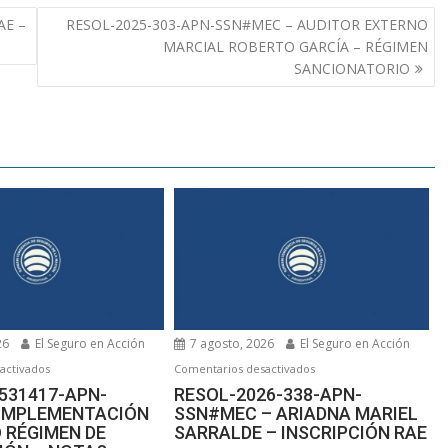
AE –
RESOL-2025-303-APN-SSN#MEC – AUDITOR EXTERNO
MARCIAL ROBERTO GARCÍA – RÉGIMEN
SANCIONATORIO
26
El Seguro en Acción
7 agosto, 2026
El Seguro en Acción
en
en
activados
Comentarios desactivados
IF-
RESOL-
5531417-APN-
RESOL-2026-338-APN-
 IMPLEMENTACIÓN
SSN#MEC – ARIADNA MARIEL
2026-
2026-
 RÉGIMEN DE
SARRALDE – INSCRIPCIÓN RAE
75531417-
338-