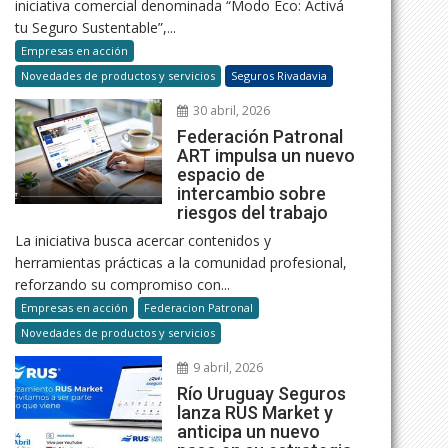
iniciativa comercial denominada “Modo Eco: Activá
tu Seguro Sustentable”,...
Empresas en acción
Novedades de productos y servicios
Seguros Rivadavia
30 abril, 2026
Federación Patronal
ART impulsa un nuevo
espacio de
intercambio sobre
riesgos del trabajo
La iniciativa busca acercar contenidos y
herramientas prácticas a la comunidad profesional,
reforzando su compromiso con...
Empresas en acción
Federacion Patronal
Novedades de productos y servicios
9 abril, 2026
Río Uruguay Seguros
lanza RUS Market y
anticipa un nuevo