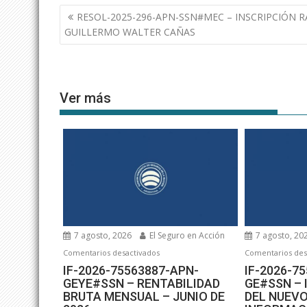
Navegación
RESOL-2025-296-APN-SSN#MEC – INSCRIPCIÓN R
de
GUILLERMO WALTER CAÑAS
entradas
Ver más
7 agosto, 2026
El Seguro en Acción
7 agosto, 20
en
Comentarios desactivados
Comentarios des
IF-
IF-2026-75563887-APN-
IF-2026-7
GEYE#SSN – RENTABILIDAD
GE#SSN –
2026-
BRUTA MENSUAL – JUNIO DE
DEL NUEVO
75563887-