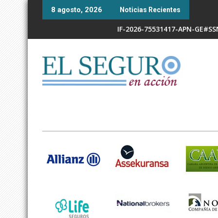
Skip
8 agosto, 2026
Noticias Recientes
to
content
IF-2026-75531417-APN-GE#S