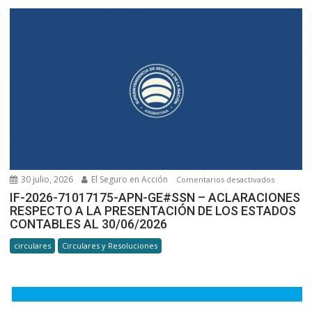
GEYE#SSN
ESTIMACI
DE
LA
PRODUCC
MENSUAL
–
JUNIO
2026
30 julio, 2026
El Seguro en Acción
en
Comentarios desactivados
IF-
IF-2026-71017175-APN-GE#SSN – ACLARACIONES
RESPECTO A LA PRESENTACIÓN DE LOS ESTADOS
2026-
CONTABLES AL 30/06/2026
71017175-
APN-
circulares
Circulares y Resoluciones
GE#SSN –
ACLARACI
RESPECT
A