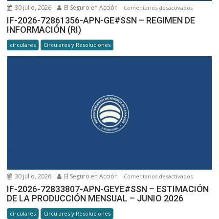
30 julio, 2026
El Seguro en Acción
en
Comentarios desactivados
IF-
IF-2026-72861356-APN-GE#SSN – REGIMEN DE
INFORMACIÓN (RI)
2026-
72861356-
circulares
Circulares y Resoluciones
APN-
GE#SSN –
REGIMEN
DE
INFORMA
(RI)
30 julio, 2026
El Seguro en Acción
en
Comentarios desactivados
IF-
IF-2026-72833807-APN-GEYE#SSN – ESTIMACIÓN
DE LA PRODUCCIÓN MENSUAL – JUNIO 2026
2026-
72833807-
circulares
Circulares y Resoluciones
APN-