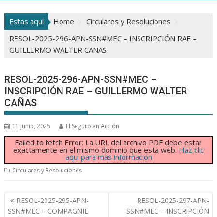
Estas aquí
Home
Circulares y Resoluciones
RESOL-2025-296-APN-SSN#MEC – INSCRIPCIÓN RAE –
GUILLERMO WALTER CAÑAS
RESOL-2025-296-APN-SSN#MEC –
INSCRIPCIÓN RAE – GUILLERMO WALTER
CAÑAS
11 junio, 2025
El Seguro en Acción
Failed to fetch Error: La URL del archivo PDF debe estar
exactamente en el mismo dominio que esta web.
Haz clic
aquí para más información
Circulares y Resoluciones
Navegación
RESOL-2025-295-APN-
RESOL-2025-297-APN-
de
SSN#MEC – COMPAGNIE
SSN#MEC – INSCRIPCIÓN