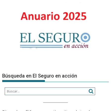
LA
PRESENTA
DE
LOS
ESTADOS
CONTABL
AL
30/06/202
Búsqueda en El Seguro en acción