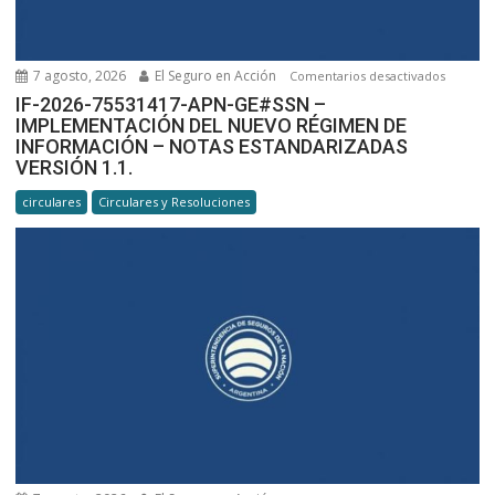
7 agosto, 2026
El Seguro en Acción
en
Comentarios desactivados
IF-
IF-2026-75531417-APN-GE#SSN –
IMPLEMENTACIÓN DEL NUEVO RÉGIMEN DE
2026-
INFORMACIÓN – NOTAS ESTANDARIZADAS
7553141
VERSIÓN 1.1.
APN-
GE#SSN 
circulares
Circulares y Resoluciones
IMPLEM
DEL
NUEVO
RÉGIME
DE
INFORM
–
NOTAS
ESTAND
VERSIÓ
1.1.