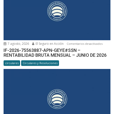
7 agosto, 2026
El Seguro en Acción
en
Comentarios desactivados
IF-
IF-2026-75563887-APN-GEYE#SSN –
RENTABILIDAD BRUTA MENSUAL – JUNIO DE 2026
2026-
7556388
circulares
Circulares y Resoluciones
APN-
GEYE#SS
RENTABI
BRUTA
MENSUA
–
JUNIO
DE
2026