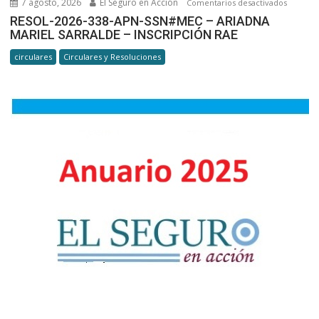
7 agosto, 2026
El Seguro en Acción
en
Comentarios desactivados
RESOL-
RESOL-2026-338-APN-SSN#MEC – ARIADNA
MARIEL SARRALDE – INSCRIPCIÓN RAE
2026-
338-
circulares
Circulares y Resoluciones
APN-
SSN#ME
ARIADN
MARIEL
SARRAL
–
INSCRIP
RAE