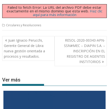
Failed to fetch Error: La URL del archivo PDF debe estar
exactamente en el mismo dominio que esta web.
Haz clic
aquí para más información
Circulares y Resoluciones
Navegación
Juan Ignacio Perucchi,
RESOL-2020-00343-APN-
de
Gerente General de Libra:
SSN#MEC – DIAPIN S.A. –
entradas
nueva gestión orientada a
INSCRIPCIÓN EN EL
procesos y resultados.
REGISTRO DE AGENTES
INSTITORIOS
Ver más