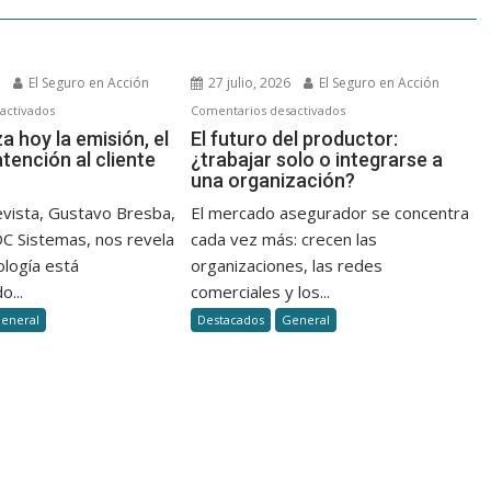
6
El Seguro en Acción
27 julio, 2026
El Seguro en Acción
en
en
activados
Comentarios desactivados
Así
El
za hoy la emisión, el
El futuro del productor:
atención al cliente
¿trabajar solo o integrarse a
se
futuro
una organización?
agiliza
del
hoy
productor:
evista, Gustavo Bresba,
El mercado asegurador se concentra
la
¿trabajar
DC Sistemas, nos revela
cada vez más: crecen las
emisión,
solo
ología está
organizaciones, las redes
el
o
o...
comerciales y los...
cobro
integrarse
eneral
Destacados
General
y
a
la
una
atención
organización?
al
cliente
en
seguros