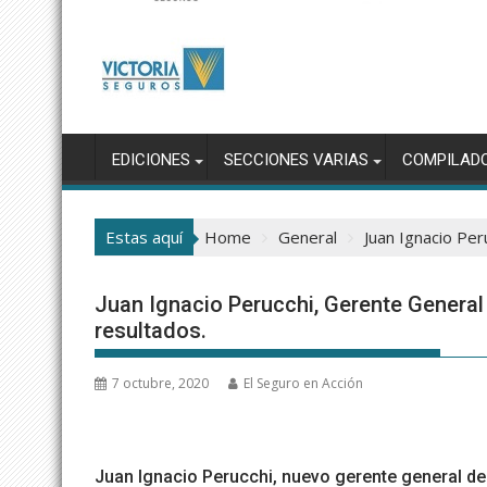
EDICIONES
SECCIONES VARIAS
COMPILAD
Estas aquí
Home
General
Juan Ignacio Per
Juan Ignacio Perucchi, Gerente General
resultados.
7 octubre, 2020
El Seguro en Acción
Juan Ignacio Perucchi, nuevo gerente general de