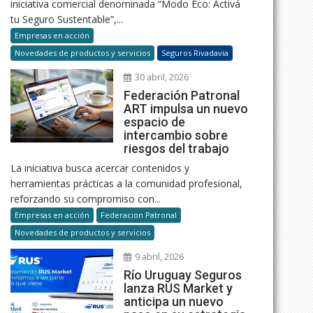
iniciativa comercial denominada “Modo Eco: Activá
tu Seguro Sustentable”,...
Empresas en acción
Novedades de productos y servicios
Seguros Rivadavia
30 abril, 2026
Federación Patronal
ART impulsa un nuevo
espacio de
intercambio sobre
riesgos del trabajo
La iniciativa busca acercar contenidos y
herramientas prácticas a la comunidad profesional,
reforzando su compromiso con...
Empresas en acción
Federacion Patronal
Novedades de productos y servicios
9 abril, 2026
Río Uruguay Seguros
lanza RUS Market y
anticipa un nuevo