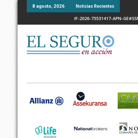
Skip
8 agosto, 2026
Noticias Recientes
to
content
IF-2026-75531417-APN-GE#S