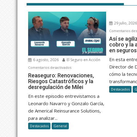
29 julio, 202
Comentarios des
Así se agili
cobro y la 
en seguros
En esta entr
6 agosto, 2026
El Seguro en Acción
Director de 
en
Comentarios desactivados
cómo la tecn
Reaseguro:
Reaseguro: Renovaciones,
Riesgos Catastróficos y la
Renovaciones,
transformand
desregulación de Milei
Riesgos
Destacados
G
Catastróficos
En este episodio entrevistamos a
y
Leonardo Navarro y Gonzalo García,
la
de Americal Reinsurance Solutions,
desregulación
para analizar...
de
Destacados
General
Milei