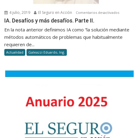
4 julio, 2019
El Seguro en Acción
en
Comentarios desactivados
IA.
IA. Desafíos y más desafíos. Parte II.
Desafíos
En la nota anterior definimos IA como “la solución mediante
y
métodos automáticos de problemas que habitualmente
más
requieren de...
desafíos.
Actualidad
Galeazzi Eduardo, Ing.
Parte
II.