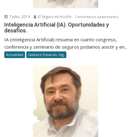
7 julio, 2019
El Seguro en Acción
en
Comentarios desactivados
Inteligenci
Inteligencia Artificial (IA). Oportunidades y
desafíos.
Artificial
(IA).
IA (Inteligencia Artificial) resuena en cuanto congreso,
Oportunid
conferencia y seminario de seguros podamos asistir y en...
y
Actualidad
Galeazzi Eduardo, Ing.
desafíos.