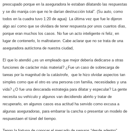
preocupado porque en la aseguradora le estaban dilatando las respuestas
y se dio manija con que no le darían destrucción total”. (Su auto, como
todos en la cuadra tuvo 1:20 de agua) La última vez que fue le dijeron
algo así como que se olvidara de tener respuesta por unos cuantos días,
porque eran muchos los casos. No fue un acto inteligente ni feliz, en
lugar de contenerlo, lo maltrataron. Cabe aclarar que no se trata de una
aseguradora autóctona de nuestra ciudad,
El que lo atendió ¿es un empleado que mejor debería dedicarse a otras
funciones de carácter más material? ¿Fue un caso de sobrecarga de
tareas por la magnitud de la catástrofe,
que le hizo olvidar aspectos tan
simples como que el otro es una persona con familia, necesidades y una
vida? ¿O fue una descarada estrategia para dilatar y especular? La gente
necesita su vehículo y algunos van decidiendo abrirlo y tratar de
recuperarlo, en algunos casos esa actitud ha servido como excusa a
algunas aseguradoras, para embarrar la cancha o presentar un modelo de
respuestaen el túnel del tiempo.
Tengo la fortuna de conocer el mercado de seguros “desde adentro”,