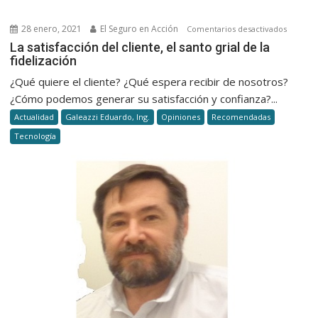
28 enero, 2021
El Seguro en Acción
en
Comentarios desactivados
La
La satisfacción del cliente, el santo grial de la
fidelización
satisfac
del
¿Qué quiere el cliente? ¿Qué espera recibir de nosotros?
cliente,
¿Cómo podemos generar su satisfacción y confianza?...
el
Actualidad
Galeazzi Eduardo, Ing.
Opiniones
Recomendadas
santo
Tecnología
grial
de
la
fideliza