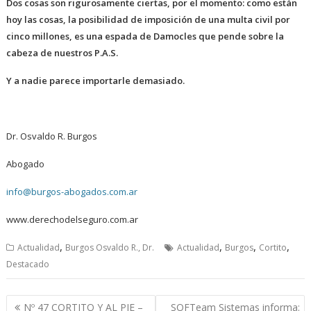
Dos cosas son rigurosamente ciertas, por el momento: como están
hoy las cosas, la posibilidad de imposición de una multa civil
por
cinco millones, es una espada de Damocles que pende sobre la
cabeza de nuestros P.A.S.
Y a nadie parece importarle demasiado.
Dr. Osvaldo R. Burgos
Abogado
info@burgos-abogados.com.ar
www.derechodelseguro.com.ar
,
,
,
,
Actualidad
Burgos Osvaldo R., Dr.
Actualidad
Burgos
Cortito
Destacado
Navegación
Nº 47 CORTITO Y AL PIE –
SOFTeam Sistemas informa: