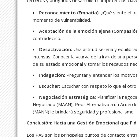
terceros y abogados desarrollen competencias clav
Reconocimiento (Empatía):
¿Qué siente el o
momento de vulnerabilidad.
Aceptación de la emoción ajena (Compasión
contradecirlo.
Desactivación:
Una actitud serena y equilibr
intensas. Conocer la «curva de la ira» de una per
de su estado emocional y tomar los recaudos nec
Indagación:
Preguntar y entender los motivos 
Escuchar:
Escuchar con respeto lo que el otro n
Negociación estratégica:
Planificar la negoci
Negociado (MAAN), Peor Alternativa a un Acuerd
(MANN) le brindará seguridad y profesionalismo.
Conclusión: Hacia una Gestión Emocional que Fid
Los PAS son los principales puntos de contacto entre 