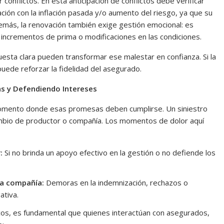
r conflictos. En esta anticipación de conflictos debe verificar
ción con la inflación pasada y/o aumento del riesgo, ya que su
demás, la renovación también exige gestión emocional: es
te incrementos de prima o modificaciones en las condiciones.
uesta clara pueden transformar ese malestar en confianza. Si la
uede reforzar la fidelidad del asegurado.
as y Defendiendo Intereses
l momento donde esas promesas deben cumplirse. Un siniestro
ambio de productor o compañía. Los momentos de dolor aquí
:
Si no brinda un apoyo efectivo en la gestión o no defiende los
la compañía:
Demoras en la indemnización, rechazos o
ativa.
s, es fundamental que quienes interactúan con asegurados,