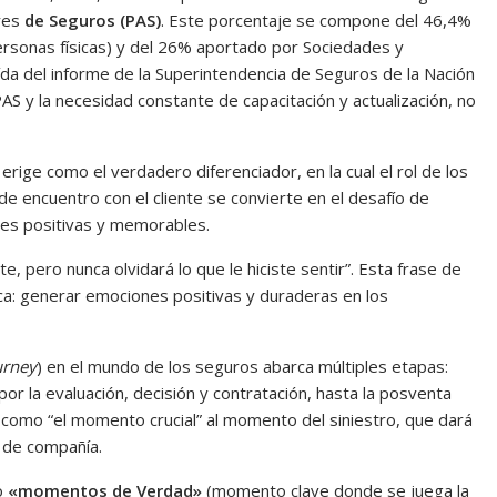
res
de Seguros (PAS)
. Este porcentaje se compone del 46,4%
rsonas físicas) y del 26% aportado por Sociedades y
aída del informe de la Superintendencia de Seguros de la Nación
 PAS y la necesidad constante de capacitación y actualización, no
erige como el verdadero diferenciador, en la cual el rol de los
e encuentro con el cliente se convierte en el desafío de
nes positivas y memorables.
ste, pero nunca olvidará lo que le hiciste sentir”. Esta frase de
ca: generar emociones positivas y duraderas en los
urney
) en el mundo de los seguros abarca múltiples etapas:
r la evaluación, decisión y contratación, hasta la posventa
 como “el momento crucial” al momento del siniestro, que dará
o de compañía.
o
«momentos de Verdad»
(momento clave donde se juega la