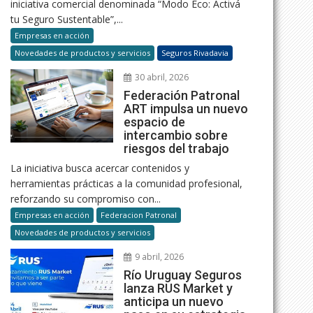
iniciativa comercial denominada “Modo Eco: Activá
tu Seguro Sustentable”,...
Empresas en acción
Novedades de productos y servicios
Seguros Rivadavia
30 abril, 2026
Federación Patronal
ART impulsa un nuevo
espacio de
intercambio sobre
riesgos del trabajo
La iniciativa busca acercar contenidos y
herramientas prácticas a la comunidad profesional,
reforzando su compromiso con...
Empresas en acción
Federacion Patronal
Novedades de productos y servicios
9 abril, 2026
Río Uruguay Seguros
lanza RUS Market y
anticipa un nuevo