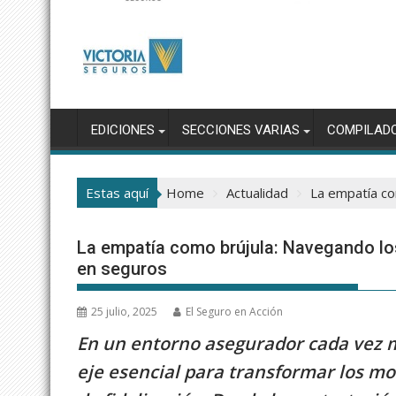
EDICIONES
SECCIONES VARIAS
COMPILAD
Estas aquí
Home
Actualidad
La empatía co
La empatía como brújula: Navegando los
en seguros
25 julio, 2025
El Seguro en Acción
En un entorno asegurador cada vez m
eje esencial para transformar los mo