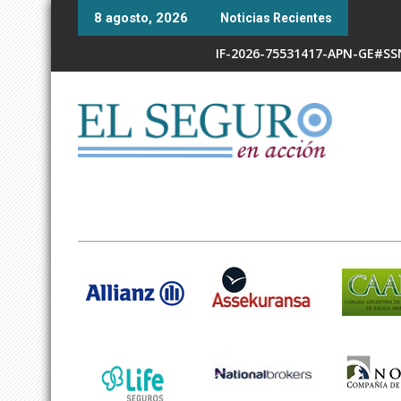
Skip
8 agosto, 2026
Noticias Recientes
to
content
IF-2026-75531417-APN-GE#S