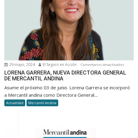
29 mayo, 2024
El Seguro en Acción
en
Comentarios desactivados
LORENA
LORENA GARRERA, NUEVA DIRECTORA GENERAL
DE MERCANTIL ANDINA
GARRERA
NUEVA
Asume el próximo 03 de junio. Lorena Garrera se incorporó
DIRECT
a Mercantil andina como Directora General....
GENERA
Actualidad
Mercantil Andina
DE
MERCAN
ANDINA