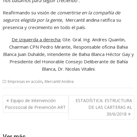
nos basamos para seguir creciendo”.
Reafirmando su visión de
convertirse en la compañía de
seguros elegida por la gente
, Mercantil andina ratifica su
presencia y crecimiento en todo el país.
De izquierda a derecha:
Gte. Gral. Ing. Andres Quantin,
Chairman CPN Pedro Mirante, Responsable oficina Bahia
Blanca Juan Duhalde, Intendente de Bahia Blanca Héctor Gay y
Presidente del Honorable Consejo Deliberante de Bahía
Blanca, Dr. Nicolas Vitalini.
,
Empresas en acción
Mercantil Andina
Navegación
Equipo de Intervención
ESTADÍSTICA: ESTRUCTURA
de
Psicosocial de Prevención ART
DE LAS CARTERAS AL
entradas
30/6/2018
Ver más