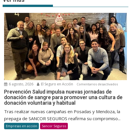
6 agosto, 2026
El Seguro en Acción
en
Comentarios desactivados
Prevenc
Prevención Salud impulsa nuevas jornadas de
donación de sangre para promover una cultura de
Salud
donación voluntaria y habitual
impulsa
nuevas
Tras realizar nuevas campañas en Posadas y Mendoza, la
jornada
prepaga de SANCOR SEGUROS reafirma su compromiso...
de
Empresas en acción
Sancor Seguros
donació