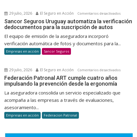
de
sangre
29 julio, 2026
El Seguro en Acción
en
Comentarios desactivados
para
Sancor
Sancor Seguros Uruguay automatiza la verificación
promov
dedocumentos para la suscripción de autos
Seguros
una
Uruguay
El equipo de emisión de la aseguradora incorporó
cultura
automatiz
verificación automática de fotos y documentos para la...
de
la
Empresas en acción
Sancor Seguros
donació
verificaci
voluntar
dedocum
y
para
29 julio, 2026
El Seguro en Acción
en
Comentarios desactivados
habitual
la
Federaci
Federación Patronal ART cumple cuatro años
suscripci
impulsando la prevención desde la ergonomía
Patronal
de
ART
La aseguradora consolida un servicio especializado que
autos
cumple
acompaña a las empresas a través de evaluaciones,
cuatro
asesoramiento...
años
Empresas en acción
Federacion Patronal
impulsan
la
prevenci
desde