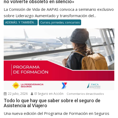
no volverte obsoleto en silencio»
product
aumenta
La Comisión de Vida de AAPAS convoca a seminario exclusivo
Las
sobre Liderazgo Aumentado y transformación del...
4
ADEMÁS. Y TAMBIÉN...
Cursos, jornadas, concursos
capacid
para
no
volverte
obsolet
en
silencio
22 julio, 2026
El Seguro en Acción
en
Comentarios desactivados
Todo
Todo lo que hay que saber sobre el seguro de
Asistencia al Viajero
lo
que
Una nueva edición del Programa de Formación en Seguros
hay