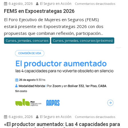
6 agosto, 2026
El Seguro en Acción
en
Comentarios desactivados
FEMS
FEMS en Expoestrategas 2026
en
El Foro Ejecutivo de Mujeres en Seguros (FEMS)
Expoest
estará presente en Expoestrategas 2026 con dos
2026
propuestas que combinan reflexión, participación...
Cursos, jornadas, concursos
Cursos, jornadas, concursos (próximos)
6 agosto, 2026
El Seguro en Acción
en
Comentarios desactivados
«El
«El productor aumentado: Las 4 capacidades para