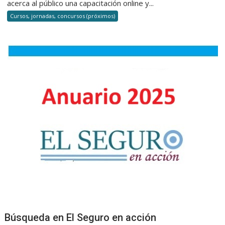
acerca al público una capacitación online y...
que
Cursos, jornadas, concursos (próximos)
saber
sobre
el
seguro
de
Asistencia
al
Viajero
Búsqueda en El Seguro en acción