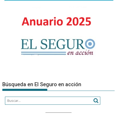
y
combatir
la
el
recupe
fraude
de
y
Autopa
el
uso
ilegal
de
autopartes
Búsqueda en El Seguro en acción