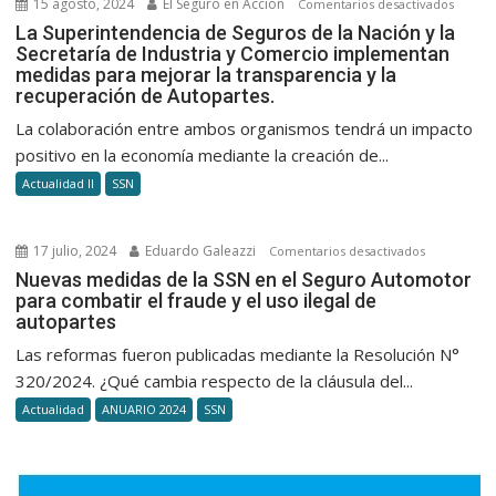
15 agosto, 2024
El Seguro en Acción
en
Comentarios desactivados
SEMAS
La
La Superintendencia de Seguros de la Nación y la
Secretaría de Industria y Comercio implementan
Superi
medidas para mejorar la transparencia y la
de
recuperación de Autopartes.
Seguro
de
La colaboración entre ambos organismos tendrá un impacto
la
positivo en la economía mediante la creación de...
Nación
Actualidad II
SSN
y
la
Secreta
17 julio, 2024
Eduardo Galeazzi
en
Comentarios desactivados
de
Nuevas
Nuevas medidas de la SSN en el Seguro Automotor
Industr
para combatir el fraude y el uso ilegal de
medidas
autopartes
y
de
Comer
la
Las reformas fueron publicadas mediante la Resolución N°
imple
SSN
320/2024. ¿Qué cambia respecto de la cláusula del...
medid
en
Actualidad
ANUARIO 2024
SSN
para
el
mejora
Seguro
la
Automotor
transp
para