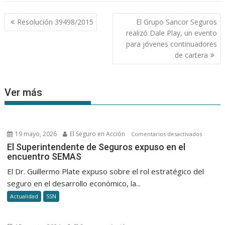
Navegación
Resolución 39498/2015
El Grupo Sancor Seguros
de
realizó Dale Play, un evento
entradas
para jóvenes continuadores
de cartera
Ver más
19 mayo, 2026
El Seguro en Acción
en
Comentarios desactivados
El
El Superintendente de Seguros expuso en el
encuentro SEMAS
Superin
de
El Dr. Guillermo Plate expuso sobre el rol estratégico del
Seguros
seguro en el desarrollo económico, la...
expuso
Actualidad
SSN
en
el
encuent