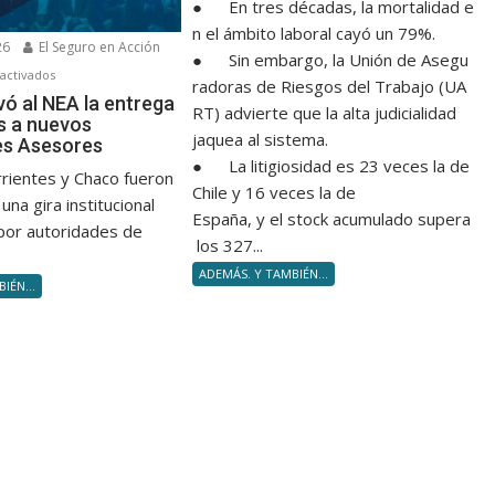
● En tres décadas, la mortalidad e
n el ámbito laboral cayó un 79%.
26
El Seguro en Acción
● Sin embargo, la Unión de Asegu
en
activados
radoras de Riesgos del Trabajo (UA
FAPASA
vó al NEA la entrega
RT) advierte que la alta judicialidad
s a nuevos
llevó
jaquea al sistema.
es Asesores
al
● La litigiosidad es 23 veces la de
NEA
rrientes y Chaco fueron
Chile y 16 veces la de
la
una gira institucional
España, y el stock acumulado supera
entrega
por autoridades de
los 327...
de
diplomas
ADEMÁS. Y TAMBIÉN...
IÉN...
a
nuevos
Productores
Asesores