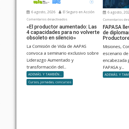
6 agosto, 2026
El Seguro en Acción
6 agosto, 20
en
Comentarios desactivados
Comentarios des
«El
«El productor aumentado: Las
FAPASA lle
4 capacidades para no volverte
de diploma
productor
obsoleto en silencio»
Productor
aumentado:
Las
La Comisión de Vida de AAPAS
Misiones, Co
4
convoca a seminario exclusivo sobre
escenario de 
capacidades
Liderazgo Aumentado y
encabezada 
para
transformación del...
FAPASA y...
no
ADEMÁS. Y TAMBIÉN...
ADEMÁS. Y TAMB
volverte
Cursos, jornadas, concursos
obsoleto
en
silencio»