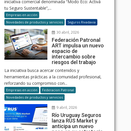
iniciativa comercial denominada “Modo Eco: Activá
tu Seguro Sustentable”,...
Empresas en acción
Novedades de productos y servicios
Seguros Rivadavia
30 abril, 2026
Federación Patronal
ART impulsa un nuevo
espacio de
intercambio sobre
riesgos del trabajo
La iniciativa busca acercar contenidos y
herramientas prácticas a la comunidad profesional,
reforzando su compromiso con...
Empresas en acción
Federacion Patronal
Novedades de productos y servicios
9 abril, 2026
Río Uruguay Seguros
lanza RUS Market y
anticipa un nuevo