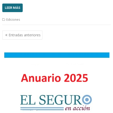
LEER MÁS
Ediciones
Navegación
Entradas anteriores
de
entradas