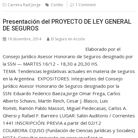
Carreira Raúl Jorge
Cortito
1 Comment
Presentación del PROYECTO DE LEY GENERAL
DE SEGUROS
18 diciembre, 2014
El Seguro en Acción
Elaborado por el
Consejo Jurídico Asesor Honorario de Seguros designado por
la SSN — MARTES 16/12 – 18,30 a 20,30 HS.
TEMA: Tendencias legislativas actuales en materia de seguros
en la Argentina. EXPOSITORES: Integrantes del Consejo
Jurídico Asesor Honorario de Seguros designado por la
SSN: Eduardo Federico Baeza,Jorge Omar Frega, Carlos
Alberto Schiavo, Martín Reich, Cesar J. Blasco, Luis
Romiti, Ramón Pablo Massot, Miguel Piedecasas, Carlos A.
Ghersi y Rafael F. Barreiro LUGAR: Salón Auditorio / Corrientes
1441 INSCRIPCIÓN: PREVIA a partir del 02/12
COLABORA: CIJUSO (Fundación de Ciencias Jurídicas y Sociales)
NOTA: Consultar proyecto en www.cpacf.org.ar