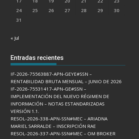
17
18
19
20
21
22
23
24
25
26
27
28
29
30
31
« Jul
Entradas recientes
IF-2026-75563887-APN-GEYE#SSN –
RENTABILIDAD BRUTA MENSUAL – JUNIO DE 2026
IF-2026-75531417-APN-GE#SSN –
IMPLEMENTACIÓN DEL NUEVO RÉGIMEN DE
INFORMACIÓN – NOTAS ESTANDARIZADAS
VERSIÓN 1.1.
RESOL-2026-338-APN-SSN#MEC – ARIADNA
MARIEL SARRALDE – INSCRIPCIÓN RAE
RESOL-2026-337-APN-SSN#MEC – OM BROKER