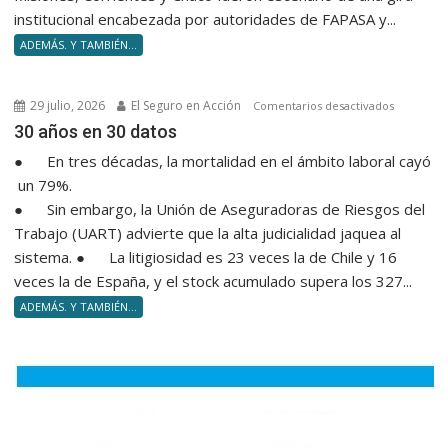
NEA
institucional encabezada por autoridades de FAPASA y...
la
ADEMÁS. Y TAMBIÉN...
entrega
de
diploma
29 julio, 2026
El Seguro en Acción
en
Comentarios desactivados
a
30 años e
30 años en 30 datos
nuevos
● En tres décadas, la mortalidad en el ámbito laboral cayó
Product
un 79%.
Asesore
● Sin embargo, la Unión de Aseguradoras de Riesgos del
Trabajo (UART) advierte que la alta judicialidad jaquea al
sistema. ● La litigiosidad es 23 veces la de Chile y 16
veces la de España, y el stock acumulado supera los 327...
ADEMÁS. Y TAMBIÉN...