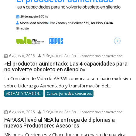
6 agosto, 2026
El Seguro en Acción
en
Comentarios desactivados
«El
«El productor aumentado: Las 4 capacidades para
no volverte obsoleto en silencio»
product
aumenta
La Comisión de Vida de AAPAS convoca a seminario exclusivo
Las
sobre Liderazgo Aumentado y transformación del...
4
ADEMÁS. Y TAMBIÉN...
Cursos, jornadas, concursos
capacid
para
no
6 agosto, 2026
El Seguro en Acción
en
Comentarios desactivados
volverte
FAPASA
FAPASA llevó al NEA la entrega de diplomas a
obsolet
nuevos Productores Asesores
llevó
en
al
Misiones, Corrientes y Chaco fueron escenario de una gira
silencio