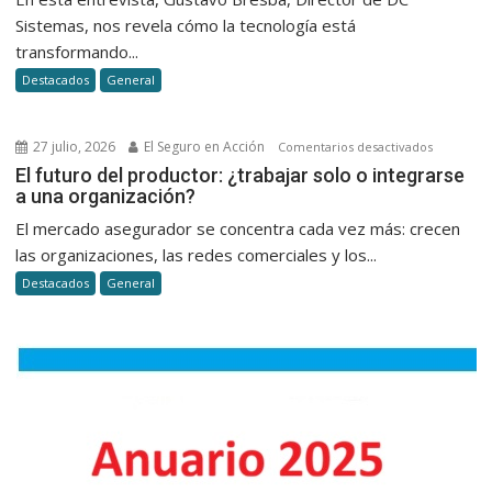
hoy
Sistemas, nos revela cómo la tecnología está
la
transformando...
emisión,
Destacados
General
el
cobro
y
27 julio, 2026
El Seguro en Acción
en
Comentarios desactivados
la
El
El futuro del productor: ¿trabajar solo o integrarse
atención
a una organización?
futuro
al
del
El mercado asegurador se concentra cada vez más: crecen
cliente
productor
las organizaciones, las redes comerciales y los...
en
¿trabajar
seguros
Destacados
General
solo
o
integrars
a
una
organizac