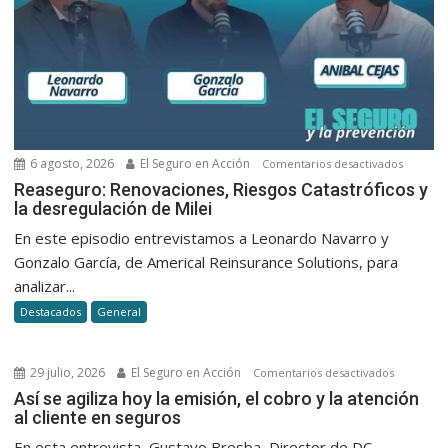
6 agosto, 2026
El Seguro en Acción
en
Comentarios desactivados
Reasegu
Reaseguro: Renovaciones, Riesgos Catastróficos y
la desregulación de Milei
Renovac
Riesgos
En este episodio entrevistamos a Leonardo Navarro y
Catastró
Gonzalo García, de Americal Reinsurance Solutions, para
y
analizar...
la
Destacados
General
desregu
de
Milei
29 julio, 2026
El Seguro en Acción
en
Comentarios desactivados
Así
Así se agiliza hoy la emisión, el cobro y la atención
al cliente en seguros
se
agiliza
En esta entrevista, Gustavo Bresba, Director de DC