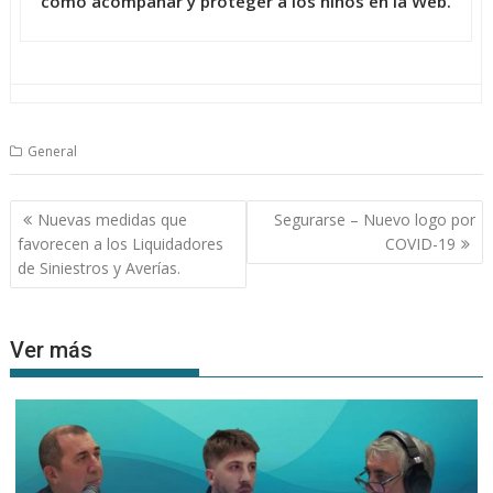
cómo acompañar y proteger a los niños en la Web.
General
Navegación
Nuevas medidas que
Segurarse – Nuevo logo por
de
favorecen a los Liquidadores
COVID-19
entradas
de Siniestros y Averías.
Ver más