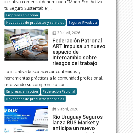
iniciativa comercial denominada “Modo Eco: Activá
tu Seguro Sustentable”,...
Empresas en acción
Novedades de productos y servicios
Seguros Rivadavia
30 abril, 2026
Federación Patronal
ART impulsa un nuevo
espacio de
intercambio sobre
riesgos del trabajo
La iniciativa busca acercar contenidos y
herramientas prácticas a la comunidad profesional,
reforzando su compromiso con...
Empresas en acción
Federacion Patronal
Novedades de productos y servicios
9 abril, 2026
Río Uruguay Seguros
lanza RUS Market y
anticipa un nuevo