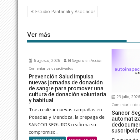
Navegación
Estudio Pantanali y Asociados
de
entradas
Ver más
6 agosto, 2026
El Seguro en Acción
en
Comentarios desactivados
Prevención
Prevención Salud impulsa
nuevas jornadas de donación
Salud
de sangre para promover una
impulsa
cultura de donación voluntaria
nuevas
29 julio, 202
y habitual
jornadas
Comentarios des
Tras realizar nuevas campañas en
de
Sancor Se
Posadas y Mendoza, la prepaga de
donación
automatiza 
de
dedocumen
SANCOR SEGUROS reafirma su
suscripció
sangre
compromiso...
para
El equipo de 
Empresas en acción
Sancor Seguros