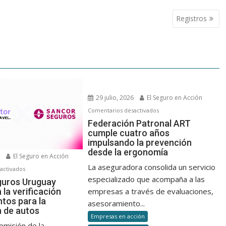
Registros
29 julio, 2026
El Seguro en Acción
en
Comentarios desactivados
Federación
Federación Patronal ART
cumple cuatro años
Patronal
impulsando la prevención
ART
desde la ergonomía
cumple
6
El Seguro en Acción
cuatro
La aseguradora consolida un servicio
en
activados
años
especializado que acompaña a las
Sancor
guros Uruguay
impulsando
la verificación
empresas a través de evaluaciones,
Seguros
la
tos para la
Uruguay
asesoramiento...
n de autos
prevención
automatiza
Empresas en acción
desde
la
emisión de la