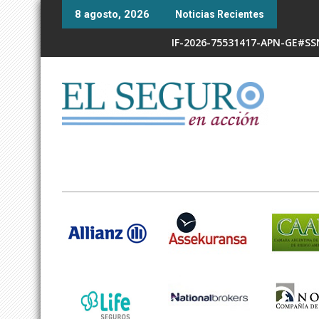
Skip
8 agosto, 2026
Noticias Recientes
to
content
IF-2026-75531417-APN-GE#S