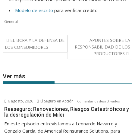
Modelo de escrito
para verificar crédito
General
Navegación
EL BCRA Y LA DEFENSA DE
APUNTES SOBRE LA
de
RESPONSABILIDAD DE LOS
LOS CONSUMIDORES
entradas
PRODUCTORES
Ver más
6 agosto, 2026
El Seguro en Acción
en
Comentarios desactivados
Reasegur
Reaseguro: Renovaciones, Riesgos Catastróficos y
la desregulación de Milei
Renovaci
Riesgos
En este episodio entrevistamos a Leonardo Navarro y
Catastróf
Gonzalo García, de Americal Reinsurance Solutions, para
y