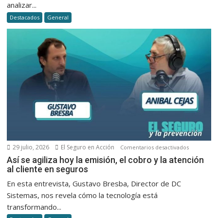
analizar...
la
Destacados
General
desregul
de
Milei
29 julio, 2026
El Seguro en Acción
en
Comentarios desactivados
Así
Así se agiliza hoy la emisión, el cobro y la atención
al cliente en seguros
se
agiliza
En esta entrevista, Gustavo Bresba, Director de DC
hoy
Sistemas, nos revela cómo la tecnología está
la
transformando...
emisión,