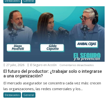
Destacados
General
el
cobro
y
la
atención
al
cliente
en
seguros
27 julio, 2026
El Seguro en Acción
en
Comentarios desactivados
El
El futuro del productor: ¿trabajar solo o integrarse
a una organización?
futuro
del
El mercado asegurador se concentra cada vez más: crecen
productor:
las organizaciones, las redes comerciales y los...
¿trabajar
Destacados
General
solo
o
integrarse