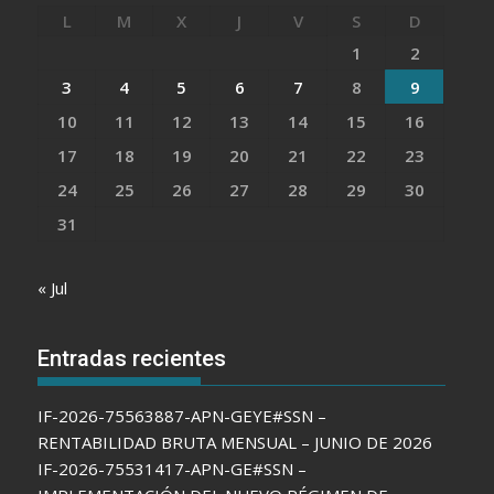
L
M
X
J
V
S
D
1
2
3
4
5
6
7
8
9
10
11
12
13
14
15
16
17
18
19
20
21
22
23
24
25
26
27
28
29
30
31
« Jul
Entradas recientes
IF-2026-75563887-APN-GEYE#SSN –
RENTABILIDAD BRUTA MENSUAL – JUNIO DE 2026
IF-2026-75531417-APN-GE#SSN –