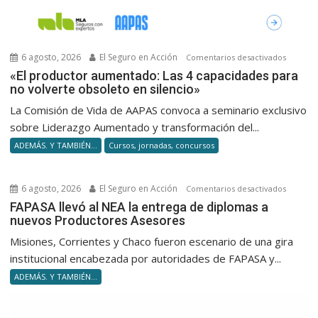
6 agosto, 2026
El Seguro en Acción
en
Comentarios desactivados
«El
«El productor aumentado: Las 4 capacidades para
no volverte obsoleto en silencio»
product
aumenta
La Comisión de Vida de AAPAS convoca a seminario exclusivo
Las
sobre Liderazgo Aumentado y transformación del...
4
ADEMÁS. Y TAMBIÉN...
Cursos, jornadas, concursos
capacid
para
no
6 agosto, 2026
El Seguro en Acción
en
Comentarios desactivados
volverte
FAPASA
FAPASA llevó al NEA la entrega de diplomas a
obsolet
nuevos Productores Asesores
llevó
en
al
Misiones, Corrientes y Chaco fueron escenario de una gira
silencio
NEA
institucional encabezada por autoridades de FAPASA y...
la
ADEMÁS. Y TAMBIÉN...
entrega
de
diploma