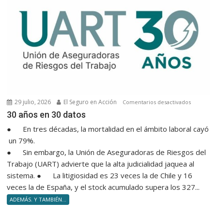
a
nuevos
Product
Asesore
29 julio, 2026
El Seguro en Acción
en
Comentarios desactivados
30 años e
30 años en 30 datos
● En tres décadas, la mortalidad en el ámbito laboral cayó
un 79%.
● Sin embargo, la Unión de Aseguradoras de Riesgos del
Trabajo (UART) advierte que la alta judicialidad jaquea al
sistema. ● La litigiosidad es 23 veces la de Chile y 16
veces la de España, y el stock acumulado supera los 327...
ADEMÁS. Y TAMBIÉN...