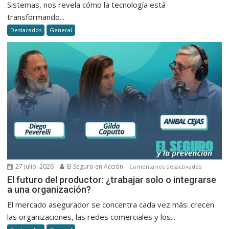
Sistemas, nos revela cómo la tecnología está
la
transformando...
emisión,
Destacados
General
el
cobro
y
la
atención
al
cliente
en
seguros
27 julio, 2026
El Seguro en Acción
en
Comentarios desactivados
El
El futuro del productor: ¿trabajar solo o integrarse
a una organización?
futuro
del
El mercado asegurador se concentra cada vez más: crecen
productor
las organizaciones, las redes comerciales y los...
¿trabajar