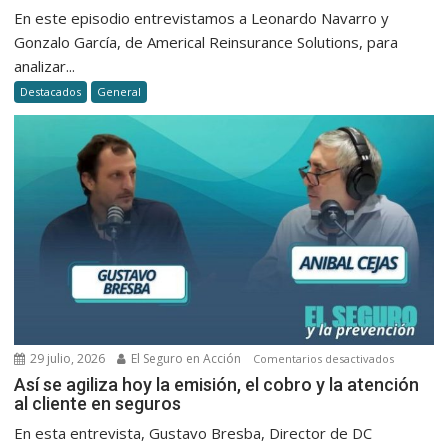
Riesgos
En este episodio entrevistamos a Leonardo Navarro y
Catastró
Gonzalo García, de Americal Reinsurance Solutions, para
y
analizar...
la
Destacados
General
desregu
de
Milei
29 julio, 2026
El Seguro en Acción
en
Comentarios desactivados
Así
Así se agiliza hoy la emisión, el cobro y la atención
al cliente en seguros
se
agiliza
En esta entrevista, Gustavo Bresba, Director de DC
hoy