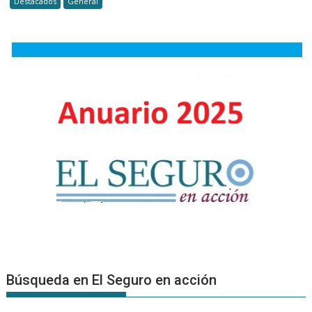
Destacados
General
solo
o
integrars
a
una
organizac
Búsqueda en El Seguro en acción