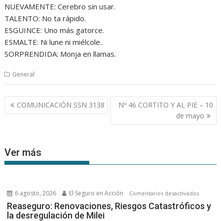
NUEVAMENTE: Cerebro sin usar.
TALENTO: No ta rápido.
ESGUINCE: Uno más gatorce.
ESMALTE: Ni lune ni miélcole..
SORPRENDIDA: Monja en llamas.
General
Navegación
COMUNICACIÓN SSN 3138
Nº 46 CORTITO Y AL PIE – 10
de
de mayo
entradas
Ver más
6 agosto, 2026
El Seguro en Acción
en
Comentarios desactivados
Reasegu
Reaseguro: Renovaciones, Riesgos Catastróficos y
la desregulación de Milei
Renovac