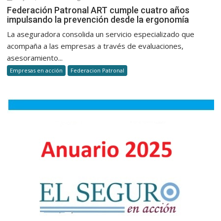
Federaci
Federación Patronal ART cumple cuatro años
impulsando la prevención desde la ergonomía
Patronal
ART
La aseguradora consolida un servicio especializado que
cumple
acompaña a las empresas a través de evaluaciones,
cuatro
asesoramiento...
años
Empresas en acción
Federacion Patronal
impulsan
la
prevenci
desde
la
ergonomí