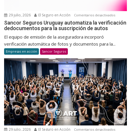
y
habitual
29 julio, 2026
El Seguro en Acción
en
Comentarios desactivados
Sancor
Sancor Seguros Uruguay automatiza la verificación
dedocumentos para la suscripción de autos
Seguros
Uruguay
El equipo de emisión de la aseguradora incorporó
automatiz
verificación automática de fotos y documentos para la...
la
Empresas en acción
Sancor Seguros
verificaci
dedocum
para
la
suscripci
de
autos
29 julio, 2026
El Seguro en Acción
en
Comentarios desactivados