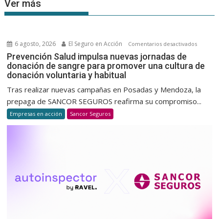
Ver más
6 agosto, 2026
El Seguro en Acción
en
Comentarios desactivados
Prevenc
Prevención Salud impulsa nuevas jornadas de
donación de sangre para promover una cultura de
Salud
donación voluntaria y habitual
impulsa
nuevas
Tras realizar nuevas campañas en Posadas y Mendoza, la
jornada
prepaga de SANCOR SEGUROS reafirma su compromiso...
de
Empresas en acción
Sancor Seguros
donació
de
sangre
para
promov
una
cultura
de
donació
voluntar