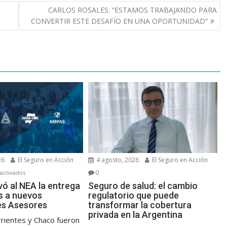
CARLOS ROSALES: “ESTAMOS TRABAJANDO PARA
CONVERTIR ESTE DESAFÍO EN UNA OPORTUNIDAD”
4 agosto, 2026
El Seguro en Acción
26
El Seguro en Acción
0
en
activados
FAPASA
Seguro de salud: el cambio
vó al NEA la entrega
regulatorio que puede
s a nuevos
llevó
transformar la cobertura
es Asesores
al
privada en la Argentina
NEA
rrientes y Chaco fueron