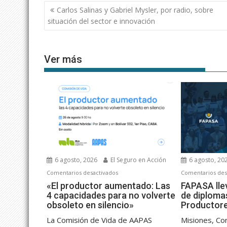
Navegación
Carlos Salinas y Gabriel Mysler, por radio, sobre
de
situación del sector e innovación
entradas
Ver más
6 agosto, 2026
El Seguro en Acción
6 agosto, 20
en
Comentarios desactivados
Comentarios des
«El
«El productor aumentado: Las
FAPASA lle
4 capacidades para no volverte
de diploma
productor
obsoleto en silencio»
Productor
aumentado:
Las
La Comisión de Vida de AAPAS
Misiones, Co