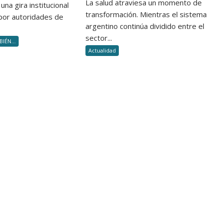
la
La salud atraviesa un momento de
una gira institucional
entrega
transformación. Mientras el sistema
por autoridades de
de
argentino continúa dividido entre el
diplomas
sector...
IÉN...
a
Actualidad
nuevos
Productores
Asesores