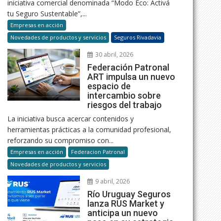
iniciativa comercial denominada “Modo Eco: Activá
tu Seguro Sustentable”,...
Empresas en acción
Novedades de productos y servicios
Seguros Rivadavia
30 abril, 2026
Federación Patronal
ART impulsa un nuevo
espacio de
intercambio sobre
riesgos del trabajo
La iniciativa busca acercar contenidos y
herramientas prácticas a la comunidad profesional,
reforzando su compromiso con...
Empresas en acción
Federacion Patronal
Novedades de productos y servicios
9 abril, 2026
Río Uruguay Seguros
lanza RUS Market y
anticipa un nuevo