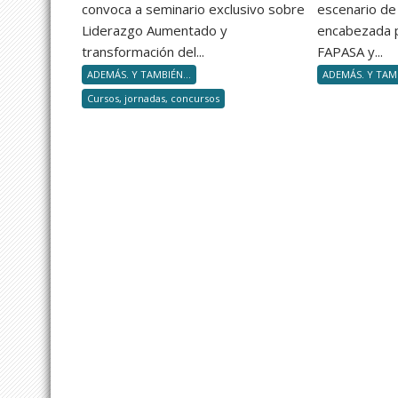
4
convoca a seminario exclusivo sobre
escenario de 
capacidades
Liderazgo Aumentado y
encabezada 
para
transformación del...
FAPASA y...
no
ADEMÁS. Y TAMBIÉN...
ADEMÁS. Y TAMB
volverte
Cursos, jornadas, concursos
obsoleto
en
silencio»