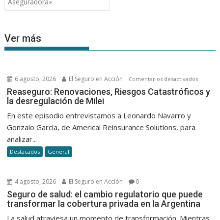
Aseguradora»
Ver más
6 agosto, 2026
El Seguro en Acción
en
Comentarios desactivados
Reasegu
Reaseguro: Renovaciones, Riesgos Catastróficos y
la desregulación de Milei
Renovac
Riesgos
En este episodio entrevistamos a Leonardo Navarro y
Catastró
Gonzalo García, de Americal Reinsurance Solutions, para
y
analizar...
la
Destacados
General
desregu
de
Milei
4 agosto, 2026
El Seguro en Acción
0
Seguro de salud: el cambio regulatorio que puede
transformar la cobertura privada en la Argentina
La salud atraviesa un momento de transformación. Mientras