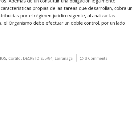
ros. Además de un constituir una obligación legalmente
 características propias de las tareas que desarrollan, cobra un
ribuidas por el régimen jurídico vigente, al analizar las
os, el Organismo debe efectuar un doble control, por un lado
,
,
,
IOS
Cortito
DECRETO 855/94
Larrañaga
3 Comments