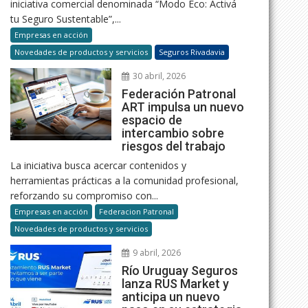
iniciativa comercial denominada “Modo Eco: Activá
tu Seguro Sustentable”,...
Empresas en acción
Novedades de productos y servicios
Seguros Rivadavia
30 abril, 2026
Federación Patronal
ART impulsa un nuevo
espacio de
intercambio sobre
riesgos del trabajo
La iniciativa busca acercar contenidos y
herramientas prácticas a la comunidad profesional,
reforzando su compromiso con...
Empresas en acción
Federacion Patronal
Novedades de productos y servicios
9 abril, 2026
Río Uruguay Seguros
lanza RUS Market y
anticipa un nuevo