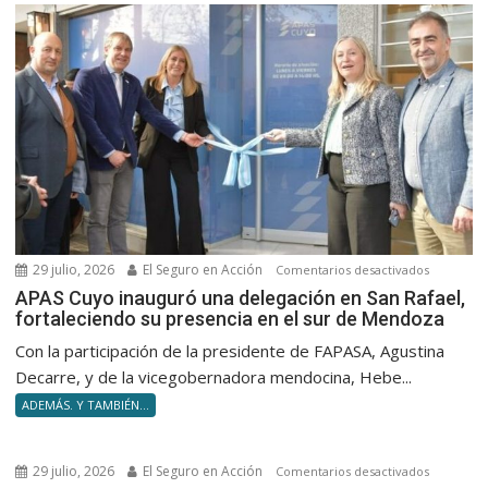
29 julio, 2026
El Seguro en Acción
en
Comentarios desactivados
APAS
APAS Cuyo inauguró una delegación en San Rafael,
fortaleciendo su presencia en el sur de Mendoza
Cuyo
inauguró
Con la participación de la presidente de FAPASA, Agustina
una
Decarre, y de la vicegobernadora mendocina, Hebe...
delegació
ADEMÁS. Y TAMBIÉN...
en
San
Rafael,
29 julio, 2026
El Seguro en Acción
en
Comentarios desactivados
fortaleci