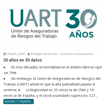
29 julio, 2026
El Seguro en Acción
en
Comentarios desactivados
30 años e
30 años en 30 datos
● En tres décadas, la mortalidad en el ámbito laboral cayó
un 79%.
● Sin embargo, la Unión de Aseguradoras de Riesgos del
Trabajo (UART) advierte que la alta judicialidad jaquea al
sistema. ● La litigiosidad es 23 veces la de Chile y 16
veces la de España, y el stock acumulado supera los 327...
ADEMÁS. Y TAMBIÉN...