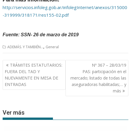
http://servicios.infoleg.gob.ar/infolegInternet/anexos/315000
-319999/318171/res155-02.pdf
RESOLUCIÓN UIF 155/18
Fuente: SSN-
26 de marzo de 2019
,
ADEMÁS. Y TAMBIÉN...
General
Navegación
TRÁMITES ESTATUTARIOS:
Nº 367 – 28/03/19
de
FUERA DEL TAD Y
PAS: participación en el
entradas
NUEVAMENTE EN MESA DE
mercado; listado de todas las
ENTRADAS
aseguradoras habilitadas;… y
más
Ver más