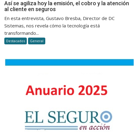
Así
Así se agiliza hoy la emisión, el cobro y la atención
su
al cliente en seguros
se
presencia
agiliza
En esta entrevista, Gustavo Bresba, Director de DC
en
hoy
Sistemas, nos revela cómo la tecnología está
el
la
transformando...
sur
emisión,
de
Destacados
General
el
Mendoza
cobro
y
la
atención
al
cliente
en
seguros