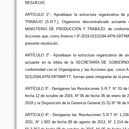
RESUELVE:
ARTÍCULO 1º.- Apruébase la estructura organizativa 
TRABAJO (S.R.T.), Organismo descentralizado actua
MINISTERIO DE PRODUCCIÓN Y TRABAJO, de conformidad c
Acciones que, como Anexos I IF-2019-02110194-APN-SRT#MP
presente resolución.
ARTÍCULO 2º.- Apruébase la estructura organizativa de seg
actuante en la órbita de la SECRETARÍA DE GOBIE
conformidad con el Organigrama y las Acciones que, como An
02112594-APN-SRT#MPYT, forman parte integrante de la prese
ARTÍCULO 3º.- Deróganse las Resoluciones S.R.T. N° 01 de f
fecha 12 de octubre de 2016, Nº 06 de fecha 05 de enero de 
2018 y la Disposición de la Gerencia General (G.G) N° 06 de
ARTÍCULO 4º.- Deróganse las Resoluciones S.R.T N° 1.236 
2011, N° 1.003 de fecha 08 de agosto de 2012, N° 1.214 de 