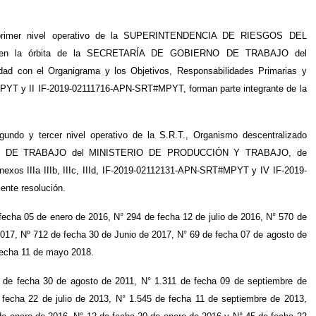
de primer nivel operativo de la SUPERINTENDENCIA DE RIESGOS DEL
nte en la órbita de la SECRETARÍA DE GOBIERNO DE TRABAJO del
on el Organigrama y los Objetivos, Responsabilidades Primarias y
YT y II IF-2019-02111716-APN-SRT#MPYT, forman parte integrante de la
undo y tercer nivel operativo de la S.R.T., Organismo descentralizado
RNO DE TRABAJO del MINISTERIO DE PRODUCCIÓN Y TRABAJO, de
exos IIIa IIIb, IIIc, IIId, IF-2019-02112131-APN-SRT#MPYT y IV IF-2019-
nte resolución.
echa 05 de enero de 2016, N° 294 de fecha 12 de julio de 2016, N° 570 de
2017, Nº 712 de fecha 30 de Junio de 2017, N° 69 de fecha 07 de agosto de
 fecha 11 de mayo 2018.
de fecha 30 de agosto de 2011, N° 1.311 de fecha 09 de septiembre de
fecha 22 de julio de 2013, N° 1.545 de fecha 11 de septiembre de 2013,