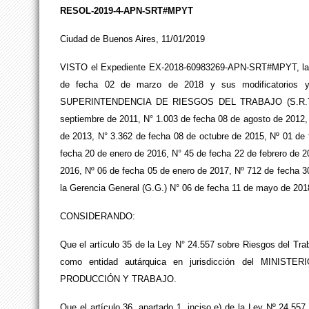
RESOL-2019-4-APN-SRT#MPYT
Ciudad de Buenos Aires, 11/01/2019
VISTO el Expediente EX-2018-60983269-APN-SRT#MPYT, la Le
de fecha 02 de marzo de 2018 y sus modificatorios y
SUPERINTENDENCIA DE RIESGOS DEL TRABAJO (S.R.T). N
septiembre de 2011, N° 1.003 de fecha 08 de agosto de 2012, 
de 2013, N° 3.362 de fecha 08 de octubre de 2015, Nº 01 de
fecha 20 de enero de 2016, N° 45 de fecha 22 de febrero de 2
2016, Nº 06 de fecha 05 de enero de 2017, Nº 712 de fecha 30
la Gerencia General (G.G.) N° 06 de fecha 11 de mayo de 201
CONSIDERANDO:
Que el artículo 35 de la Ley N° 24.557 sobre Riesgos de
como entidad autárquica en jurisdicción del MINI
PRODUCCIÓN Y TRABAJO.
Que el artículo 36, apartado 1, inciso e) de la Ley Nº 24.557 