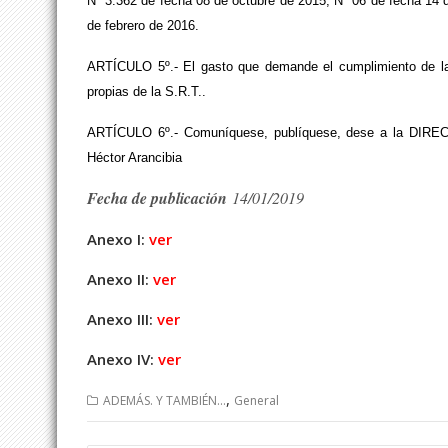
N° 3.362 de fecha 08 de octubre de 2015, N° 06 de fecha 14 
de febrero de 2016.
ARTÍCULO 5º.- El gasto que demande el cumplimiento de la 
propias de la S.R.T..
ARTÍCULO 6º.- Comuníquese, publíquese, dese a la DIR
Héctor Arancibia
Fecha de publicación
14/01/2019
Anexo I:
ver
Anexo II:
ver
Anexo III:
ver
Anexo IV:
ver
,
ADEMÁS. Y TAMBIÉN...
General