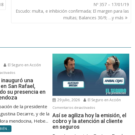
18
Nº 357 – 17/01/19
Escudo: multa, e inhibición confirmada; El margen para las
multas; Balances 30/9; …y más
6
El Seguro en Acción
en
activados
APAS
 inauguró una
 en San Rafael,
Cuyo
ndo su presencia en
inauguró
Mendoza
una
29 julio, 2026
El Seguro en Acción
delegación
ipación de la presidente
en
Comentarios desactivados
en
gustina Decarre, y de la
Así
Así se agiliza hoy la emisión, el
San
cobro y la atención al cliente
ora mendocina, Hebe...
se
Rafael,
en seguros
agiliza
IÉN...
fortaleciendo
hoy