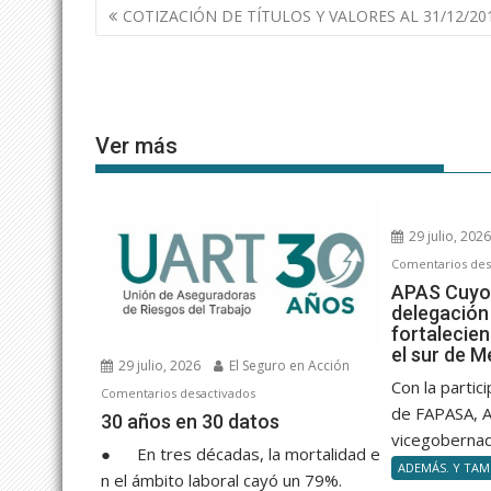
Navegación
COTIZACIÓN DE TÍTULOS Y VALORES AL 31/12/20
de
entradas
Ver más
29 julio, 202
Comentarios des
APAS Cuyo
delegación
fortalecie
el sur de 
29 julio, 2026
El Seguro en Acción
Con la partic
en
Comentarios desactivados
de FAPASA, A
30 años en 30 datos
30 años en 30 datos
vicegobernad
● En tres décadas, la mortalidad e
ADEMÁS. Y TAMB
n el ámbito laboral cayó un 79%.