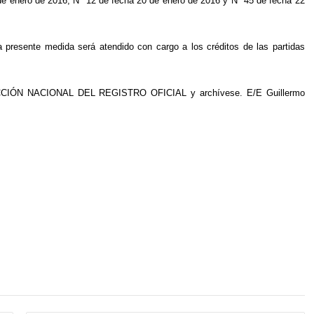
de enero de 2016, N° 12 de fecha 20 de enero de 2016 y N° 45 de fecha 22
presente medida será atendido con cargo a los créditos de las partidas
ECCIÓN NACIONAL DEL REGISTRO OFICIAL y archívese. E/E Guillermo