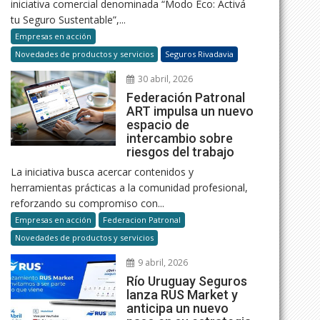
iniciativa comercial denominada “Modo Eco: Activá
tu Seguro Sustentable”,...
Empresas en acción
Novedades de productos y servicios
Seguros Rivadavia
30 abril, 2026
Federación Patronal
ART impulsa un nuevo
espacio de
intercambio sobre
riesgos del trabajo
La iniciativa busca acercar contenidos y
herramientas prácticas a la comunidad profesional,
reforzando su compromiso con...
Empresas en acción
Federacion Patronal
Novedades de productos y servicios
9 abril, 2026
Río Uruguay Seguros
lanza RUS Market y
anticipa un nuevo