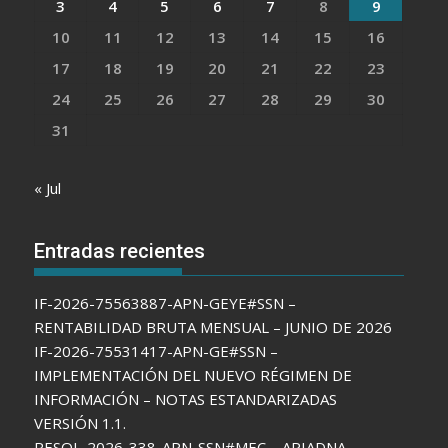
3
4
5
6
7
8
9
10
11
12
13
14
15
16
17
18
19
20
21
22
23
24
25
26
27
28
29
30
31
« Jul
Entradas recientes
IF-2026-75563887-APN-GEYE#SSN –
RENTABILIDAD BRUTA MENSUAL – JUNIO DE 2026
IF-2026-75531417-APN-GE#SSN –
IMPLEMENTACIÓN DEL NUEVO RÉGIMEN DE
INFORMACIÓN – NOTAS ESTANDARIZADAS
VERSIÓN 1.1.
RESOL-2026-338-APN-SSN#MEC – ARIADNA