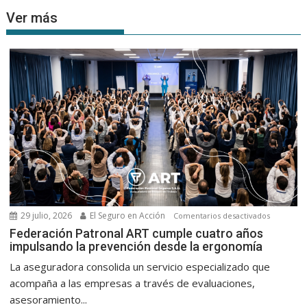
Ver más
29 julio, 2026
El Seguro en Acción
en
Comentarios desactivados
Federaci
Federación Patronal ART cumple cuatro años
impulsando la prevención desde la ergonomía
Patronal
ART
La aseguradora consolida un servicio especializado que
cumple
acompaña a las empresas a través de evaluaciones,
cuatro
asesoramiento...
años