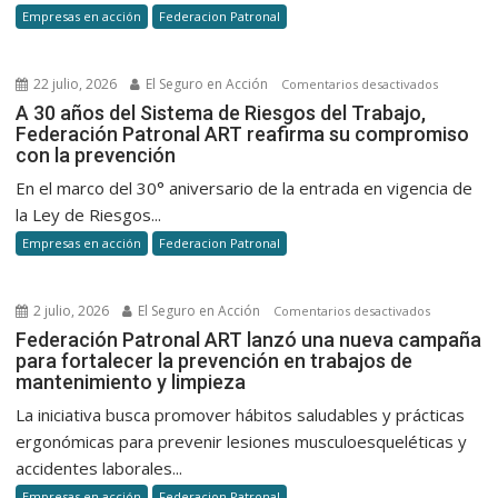
Empresas en acción
Federacion Patronal
impulsan
la
prevenci
22 julio, 2026
El Seguro en Acción
en
Comentarios desactivados
desde
A
A 30 años del Sistema de Riesgos del Trabajo,
la
Federación Patronal ART reafirma su compromiso
30
ergonomí
con la prevención
años
del
En el marco del 30° aniversario de la entrada en vigencia de
Sistema
la Ley de Riesgos...
de
Empresas en acción
Federacion Patronal
Riesgos
del
Trabajo,
2 julio, 2026
El Seguro en Acción
en
Comentarios desactivados
Federaci
Federación
Federación Patronal ART lanzó una nueva campaña
Patronal
para fortalecer la prevención en trabajos de
Patronal
ART
mantenimiento y limpieza
ART
reafirma
lanzó
La iniciativa busca promover hábitos saludables y prácticas
su
una
ergonómicas para prevenir lesiones musculoesqueléticas y
comprom
nueva
accidentes laborales...
con
campaña
Empresas en acción
Federacion Patronal