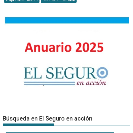
la
para
prevenci
fortalecer
la
prevenció
en
trabajos
de
mantenimi
y
limpieza
Búsqueda en El Seguro en acción