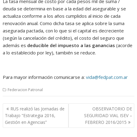
La tasa mensual de costo por cada pesos mil de suma /
deuda se determina en base a la edad del asegurable y se
actualiza conforme a los años cumplidos al inicio de cada
renovación anual. Como dicha tasa se aplica sobre la suma
asegurada pactada, con lo que si el capital es decreciente
(según la cancelación del crédito), el costo del seguro que
además es
deducible del impuesto a las ganancias
(acorde
a lo establecido por ley), también se reduce.
Para mayor información comunicarse a:
vida@fedpat.com.ar
Federacion Patronal
Navegación
RUS realizó las Jornadas de
OBSERVATORIO DE
de
Trabajo “Estrategia 2016,
SEGURIDAD VIAL ISEV –
entradas
Gestión en Agencias”
FEBRERO 2016/2015