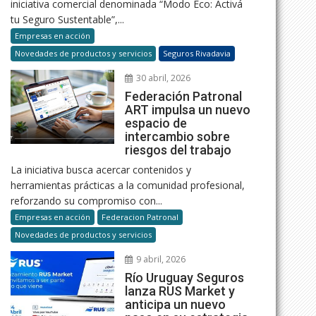
iniciativa comercial denominada “Modo Eco: Activá
tu Seguro Sustentable”,...
Empresas en acción
Novedades de productos y servicios
Seguros Rivadavia
30 abril, 2026
Federación Patronal
ART impulsa un nuevo
espacio de
intercambio sobre
riesgos del trabajo
La iniciativa busca acercar contenidos y
herramientas prácticas a la comunidad profesional,
reforzando su compromiso con...
Empresas en acción
Federacion Patronal
Novedades de productos y servicios
9 abril, 2026
Río Uruguay Seguros
lanza RUS Market y
anticipa un nuevo