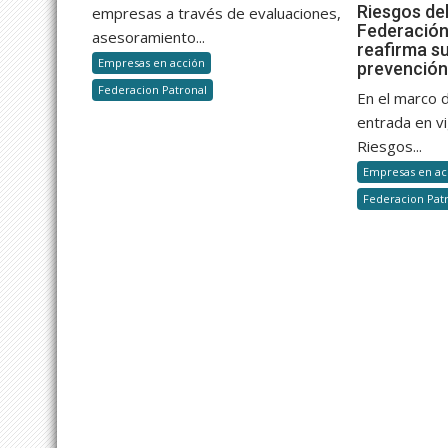
impulsando
Riesgos del
empresas a través de evaluaciones,
la
Federación
asesoramiento...
reafirma s
prevención
Empresas en acción
prevenció
desde
Federacion Patronal
la
En el marco d
ergonomía
entrada en vi
Riesgos...
Empresas en ac
Federacion Pat