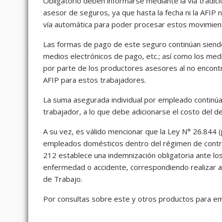
Obligatorio deben informarse mediante la vía tradic
asesor de seguros, ya que hasta la fecha ni la AFIP 
vía automática para poder procesar estos movimien
Las formas de pago de este seguro continúan siendo 
medios electrónicos de pago, etc.; así como los med
por parte de los productores asesores al no encontr
AFIP para estos trabajadores.
La suma asegurada individual por empleado continúa
trabajador, a lo que debe adicionarse el costo del d
A su vez, es válido mencionar que la Ley N° 26.844
empleados domésticos dentro del régimen de contrat
212 establece una indemnización obligatoria ante los
enfermedad o accidente, correspondiendo realizar a
de Trabajo.
Por consultas sobre este y otros productos para e