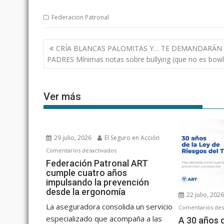
Federacion Patronal
Navegación
CRÍA BLANCAS PALOMITAS Y… TE DEMANDARÁN
de
PADRES Mínimas notas sobre bullying (que no es bowl
entradas
Ver más
29 julio, 2026
El Seguro en Acción
en
Comentarios desactivados
Federación
Federación Patronal ART
cumple cuatro años
Patronal
impulsando la prevención
ART
desde la ergonomía
cumple
22 julio, 202
cuatro
La aseguradora consolida un servicio
Comentarios des
años
especializado que acompaña a las
A 30 años 