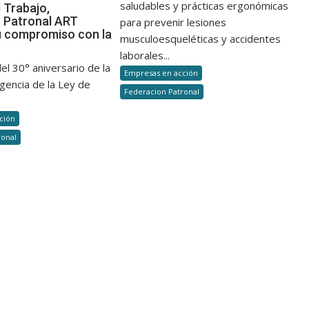
saludables y prácticas ergonómicas
campaña
 Trabajo,
30
 Patronal ART
para
para prevenir lesiones
años
u compromiso con la
fortalecer
del
musculoesqueléticas y accidentes
n
la
Sistema
laborales...
prevención
el 30° aniversario de la
de
Empresas en acción
en
gencia de la Ley de
Riesgos
Federacion Patronal
trabajos
del
de
Trabajo,
ción
mantenimiento
Federación
ronal
y
Patronal
limpieza
ART
reafirma
su
compromiso
con
la
prevención