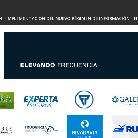
SN - IMPLEMENTACIÓN DEL NUEVO RÉGIMEN DE INFORMACIÓN - N
 - ARIADNA MARIEL SARRALDE - INSCRIPCIÓN RAE