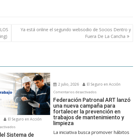
 LOS
Ya está online el segundo websodio de Socios Dentro y
ing)
Fuera De La Cancha
2 julio, 2026
El Seguro en Acción
en
Comentarios desactivados
Federación
Federación Patronal ART lanzó
una nueva campaña para
Patronal
fortalecer la prevención en
ART
trabajos de mantenimiento y
lanzó
6
El Seguro en Acción
limpieza
una
en
activados
La iniciativa busca promover hábitos
nueva
A
del Sistema de