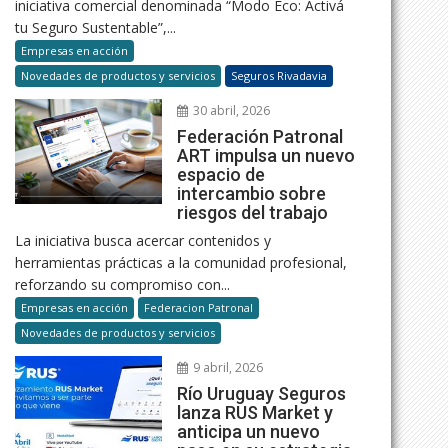
iniciativa comercial denominada “Modo Eco: Activá
tu Seguro Sustentable”,...
Empresas en acción
Novedades de productos y servicios
Seguros Rivadavia
30 abril, 2026
Federación Patronal
ART impulsa un nuevo
espacio de
intercambio sobre
riesgos del trabajo
La iniciativa busca acercar contenidos y
herramientas prácticas a la comunidad profesional,
reforzando su compromiso con...
Empresas en acción
Federacion Patronal
Novedades de productos y servicios
9 abril, 2026
Río Uruguay Seguros
lanza RUS Market y
anticipa un nuevo