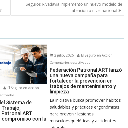
Seguros Rivadavia implementó un nuevo modelo de
7
atención a nivel nacional
2 julio, 2026
El Seguro en Acción
en
Comentarios desactivados
Federación
Federación Patronal ART lanzó
una nueva campaña para
Patronal
fortalecer la prevención en
ART
trabajos de mantenimiento y
lanzó
6
El Seguro en Acción
limpieza
una
en
activados
La iniciativa busca promover hábitos
nueva
A
del Sistema de
saludables y prácticas ergonómicas
campaña
 Trabajo,
30
 Patronal ART
para
para prevenir lesiones
años
u compromiso con la
fortalecer
del
musculoesqueléticas y accidentes
n
la
Sistema
laborales...