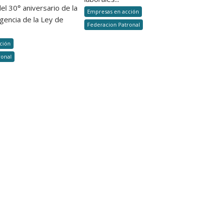
prevención
el 30° aniversario de la
de
Empresas en acción
en
gencia de la Ley de
Riesgos
Federacion Patronal
trabajos
del
de
Trabajo,
ción
mantenimiento
Federación
ronal
y
Patronal
limpieza
ART
reafirma
su
compromiso
con
la
prevención