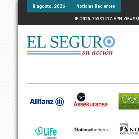
Skip
8 agosto, 2026
Noticias Recientes
to
content
IF-2026-75531417-APN-GE#S