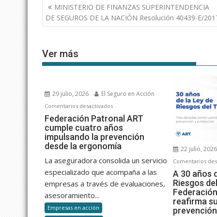
Navegación
MINISTERIO DE FINANZAS SUPERINTENDENCIA
de
DE SEGUROS DE LA NACIÓN Resolución 40439-E/201
entradas
Ver más
29 julio, 2026
El Seguro en Acción
en
Comentarios desactivados
Federación
Federación Patronal ART
cumple cuatro años
Patronal
impulsando la prevención
ART
desde la ergonomía
cumple
22 julio, 202
cuatro
La aseguradora consolida un servicio
Comentarios des
años
especializado que acompaña a las
A 30 años 
impulsando
Riesgos del
empresas a través de evaluaciones,
la
Federación
asesoramiento...
reafirma s
prevención
Empresas en acción
prevenció
desde