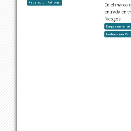
Federacion Patronal
la
En el marco d
ergonomía
entrada en vi
Riesgos...
Empresas en ac
Federacion Pat