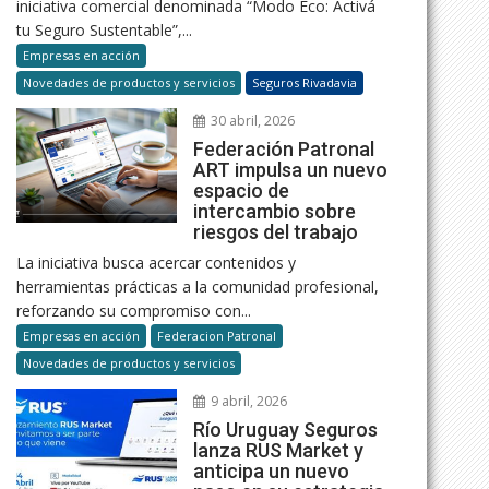
iniciativa comercial denominada “Modo Eco: Activá
tu Seguro Sustentable”,...
Empresas en acción
Novedades de productos y servicios
Seguros Rivadavia
30 abril, 2026
Federación Patronal
ART impulsa un nuevo
espacio de
intercambio sobre
riesgos del trabajo
La iniciativa busca acercar contenidos y
herramientas prácticas a la comunidad profesional,
reforzando su compromiso con...
Empresas en acción
Federacion Patronal
Novedades de productos y servicios
9 abril, 2026
Río Uruguay Seguros
lanza RUS Market y
anticipa un nuevo