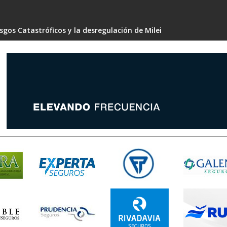
gos Catastróficos y la desregulación de Milei
 4 capacidades para no volverte obsoleto en silencio"