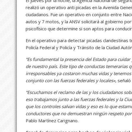
El jueves por la noche, la Agencia Nacional de Segur
realizó un operativo anti picadas en la Avenida Genera
ciudadanos. Fue un operativo en conjunto entre Naci
autos y 7 motos, y la ANSV solicitará al gobierno 
psicofísico que determine si son aptos para conduci
En el operativo para detectar picadas clandestinas 
Policía Federal y Policía y Tránsito de la Ciudad A
“Es fundamental la presencia del Estado para cuidar y 
de nuestro país. Este tipo de conductas temerarias 
irresponsables ya costaron muchas vidas y tenemos 
conjunto con las fuerzas federales y locales»,
señaló 
“Escuchamos el reclamo de las y los ciudadanos sobr
eso trabajamos junto a las fuerzas federales y la C
que los controles salvan vidas y eso es lo que estam
conductores que no demuestran ningún respeto por l
Pablo Martínez Carignano.