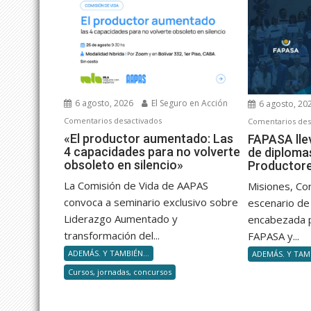
6 agosto, 2026
El Seguro en Acción
6 agosto, 20
en
Comentarios desactivados
Comentarios des
«El
«El productor aumentado: Las
FAPASA lle
4 capacidades para no volverte
de diploma
productor
obsoleto en silencio»
Productor
aumentado:
Las
La Comisión de Vida de AAPAS
Misiones, Co
4
convoca a seminario exclusivo sobre
escenario de 
capacidades
Liderazgo Aumentado y
encabezada 
para
transformación del...
FAPASA y...
no
ADEMÁS. Y TAMBIÉN...
ADEMÁS. Y TAMB
volverte
Cursos, jornadas, concursos
obsoleto
en
silencio»