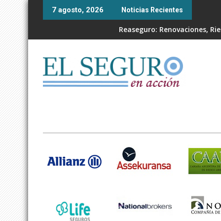
Skip
7 agosto, 2026
Noticias Recientes
to
content
Reaseguro: Renovaciones, Ries
"El productor aumentado: Las