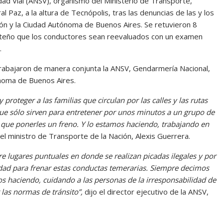
idad Vial (ANSV), organismo del Ministerio de Transporte,
l Paz, a la altura de Tecnópolis, tras las denuncias de las y los
ón y la Ciudad Autónoma de Buenos Aires. Se retuvieron 8
porteño que los conductores sean reevaluados con un examen
r.
trabajaron de manera conjunta la ANSV, Gendarmería Nacional,
utónoma de Buenos Aires.
proteger a las familias que circulan por las calles y las rutas
que sólo sirven para entretener por unos minutos a un grupo de
que ponerles un freno. Y lo estamos haciendo, trabajando en
el ministro de Transporte de la Nación, Alexis Guerrera.
e lugares puntuales en donde se realizan picadas ilegales y por
iudad para frenar estas conductas temerarias. Siempre decimos
os haciendo, cuidando a las personas de la irresponsabilidad de
as normas de tránsito”,
dijo el director ejecutivo de la ANSV,