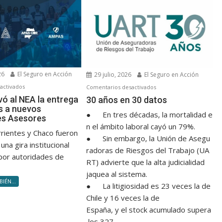
26
El Seguro en Acción
29 julio, 2026
El Seguro en Acción
en
en
activados
Comentarios desactivados
FAPASA
30 años en 30 datos
vó al NEA la entrega
30 años en 30 datos
s a nuevos
llevó
● En tres décadas, la mortalidad e
es Asesores
al
n el ámbito laboral cayó un 79%.
NEA
rrientes y Chaco fueron
● Sin embargo, la Unión de Asegu
la
una gira institucional
radoras de Riesgos del Trabajo (UA
entrega
por autoridades de
RT) advierte que la alta judicialidad
de
jaquea al sistema.
diplomas
IÉN...
a
● La litigiosidad es 23 veces la de
nuevos
Chile y 16 veces la de
Productores
España, y el stock acumulado supera
Asesores
los 327...