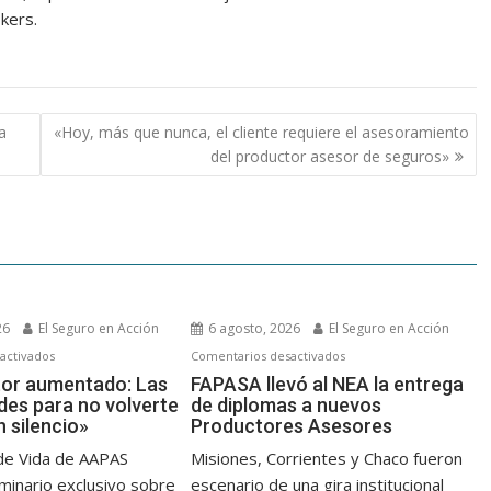
kers.
a
«Hoy, más que nunca, el cliente requiere el asesoramiento
del productor asesor de seguros»
26
El Seguro en Acción
6 agosto, 2026
El Seguro en Acción
en
en
activados
Comentarios desactivados
«El
FAPASA
tor aumentado: Las
FAPASA llevó al NEA la entrega
des para no volverte
de diplomas a nuevos
productor
llevó
 silencio»
Productores Asesores
aumentado:
al
Las
NEA
de Vida de AAPAS
Misiones, Corrientes y Chaco fueron
4
la
minario exclusivo sobre
escenario de una gira institucional