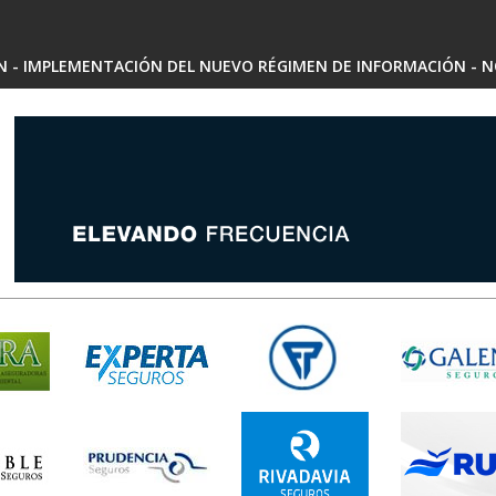
SN - IMPLEMENTACIÓN DEL NUEVO RÉGIMEN DE INFORMACIÓN - N
 - ARIADNA MARIEL SARRALDE - INSCRIPCIÓN RAE