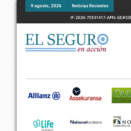
Skip
9 agosto, 2026
Noticias Recientes
to
content
IF-2026-75531417-APN-GE#S
RESOL-2026-338-APN-SSN#MEC