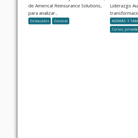
la
de Americal Reinsurance Solutions,
Liderazgo A
desregulación
para analizar...
transformació
de
Destacados
General
ADEMÁS. Y TAMB
Milei
Cursos, jornada