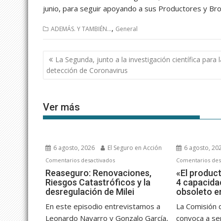
junio, para seguir apoyando a sus Productores y Bro
,
ADEMÁS. Y TAMBIÉN...
General
Navegación
La Segunda, junto a la investigación científica para l
de
detección de Coronavirus
entradas
Ver más
6 agosto, 2026
El Seguro en Acción
6 agosto, 20
en
Comentarios desactivados
Comentarios des
Reaseguro:
Reaseguro: Renovaciones,
«El produc
Riesgos Catastróficos y la
4 capacida
Renovaciones,
desregulación de Milei
obsoleto en
Riesgos
Catastróficos
En este episodio entrevistamos a
La Comisión 
y
Leonardo Navarro y Gonzalo García,
convoca a se