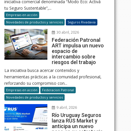
iniciativa comercial denominada “Modo Eco: Activá
tu Seguro Sustentable”,...
Empresas en acción
Novedades de productos y servicios
Seguros Rivadavia
30 abril, 2026
Federación Patronal
ART impulsa un nuevo
espacio de
intercambio sobre
riesgos del trabajo
La iniciativa busca acercar contenidos y
herramientas prácticas a la comunidad profesional,
reforzando su compromiso con...
Empresas en acción
Federacion Patronal
Novedades de productos y servicios
9 abril, 2026
Río Uruguay Seguros
lanza RUS Market y
anticipa un nuevo