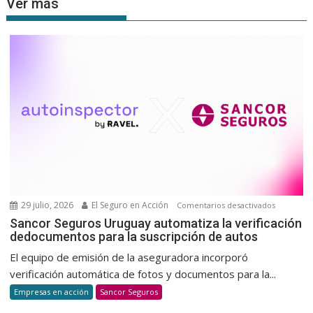
Ver más
29 julio, 2026
El Seguro en Acción
en
Comentarios desactivados
Sancor
Sancor Seguros Uruguay automatiza la verificación
dedocumentos para la suscripción de autos
Seguros
Uruguay
El equipo de emisión de la aseguradora incorporó
automatiz
verificación automática de fotos y documentos para la...
la
Empresas en acción
Sancor Seguros
verificaci
dedocum