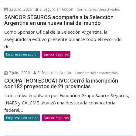
para
22 julio, 2026
El Seguro en Acción
en
Comentarios desactivados
la
SANCOR
SANCOR SEGUROS acompaña a la Selección
suscripci
Argentina en una nueva final del mundo
SEGUROS
de
acompañ
Como Sponsor Oficial de la Selección Argentina, la
autos
a
aseguradora estuvo presente durante todo el recorrido
la
del...
Selección
Empresas en acción
Sancor Seguros
Argentina
en
una
7 julio, 2026
El Seguro en Acción
en
Comentarios desactivados
nueva
COOPATH
COOPATHON EDUCATIVO: Cerró la inscripción
final
con182 proyectos de 21 provincias
EDUCATIVO
del
Cerró
La iniciativa impulsada por Fundación Grupo Sancor Seguros,
mundo
la
INAES y CALCME alcanzó una destacada convocatoria
inscripción
federal,...
con182
Empresas en acción
Sancor Seguros
proyectos
de
21