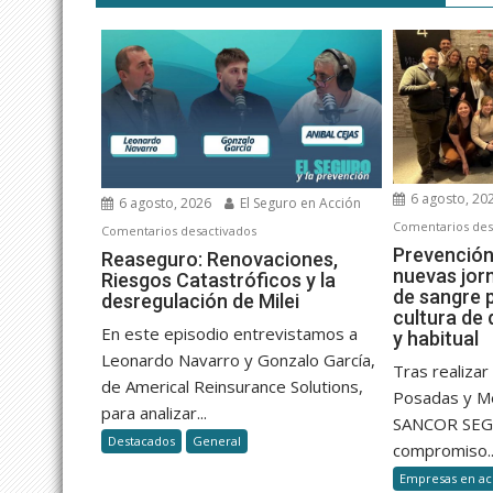
6 agosto, 20
6 agosto, 2026
El Seguro en Acción
Comentarios des
en
Comentarios desactivados
Prevención
Reaseguro:
Reaseguro: Renovaciones,
nuevas jor
Riesgos Catastróficos y la
Renovaciones,
de sangre 
desregulación de Milei
Riesgos
cultura de
Catastróficos
En este episodio entrevistamos a
y habitual
y
Leonardo Navarro y Gonzalo García,
Tras realiza
la
de Americal Reinsurance Solutions,
Posadas y M
desregulación
para analizar...
SANCOR SEG
de
Destacados
General
Milei
compromiso..
Empresas en ac