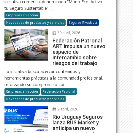
iniciativa comercial denominada “Modo Eco: Activá
tu Seguro Sustentable”,...
Empresas en acción
Novedades de productos y servicios
Seguros Rivadavia
30 abril, 2026
Federación Patronal
ART impulsa un nuevo
espacio de
intercambio sobre
riesgos del trabajo
La iniciativa busca acercar contenidos y
herramientas prácticas a la comunidad profesional,
reforzando su compromiso con...
Empresas en acción
Federacion Patronal
Novedades de productos y servicios
9 abril, 2026
Río Uruguay Seguros
lanza RUS Market y
anticipa un nuevo