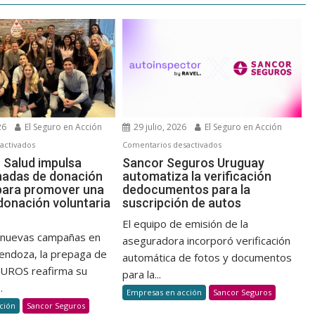
26
El Seguro en Acción
29 julio, 2026
El Seguro en Acción
en
en
activados
Comentarios desactivados
Prevención
Sancor
 Salud impulsa
Sancor Seguros Uruguay
nadas de donación
automatiza la verificación
Salud
Seguros
para promover una
dedocumentos para la
impulsa
Uruguay
 donación voluntaria
suscripción de autos
nuevas
automatiza
jornadas
la
El equipo de emisión de la
r nuevas campañas en
de
verificación
aseguradora incorporó verificación
endoza, la prepaga de
donación
dedocumentos
automática de fotos y documentos
de
para
UROS reafirma su
para la...
sangre
la
.
Empresas en acción
Sancor Seguros
para
suscripción
ción
Sancor Seguros
promover
de