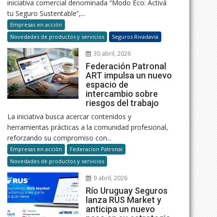
iniciativa comercial denominada “Modo Eco: Activá
tu Seguro Sustentable”,...
Empresas en acción
Novedades de productos y servicios
Seguros Rivadavia
30 abril, 2026
Federación Patronal
ART impulsa un nuevo
espacio de
intercambio sobre
riesgos del trabajo
La iniciativa busca acercar contenidos y
herramientas prácticas a la comunidad profesional,
reforzando su compromiso con...
Empresas en acción
Federacion Patronal
Novedades de productos y servicios
9 abril, 2026
Río Uruguay Seguros
lanza RUS Market y
anticipa un nuevo