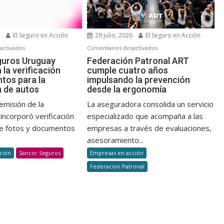
6
El Seguro en Acción
29 julio, 2026
El Seguro en Acción
en
en
activados
Comentarios desactivados
Sancor
Federación
guros Uruguay
Federación Patronal ART
la verificación
cumple cuatro años
Seguros
Patronal
tos para la
impulsando la prevención
Uruguay
ART
n de autos
desde la ergonomía
automatiza
cumple
la
cuatro
emisión de la
La aseguradora consolida un servicio
verificación
años
incorporó verificación
especializado que acompaña a las
dedocumentos
impulsando
e fotos y documentos
empresas a través de evaluaciones,
para
la
asesoramiento...
la
prevención
ción
Sancor Seguros
Empresas en acción
suscripción
desde
Federacion Patronal
de
la
autos
ergonomía