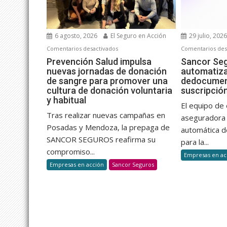
6 agosto, 2026
El Seguro en Acción
29 julio, 202
en
Comentarios desactivados
Comentarios des
Prevención
Prevención Salud impulsa
Sancor Se
nuevas jornadas de donación
automatiza 
Salud
de sangre para promover una
dedocumen
impulsa
cultura de donación voluntaria
suscripció
nuevas
y habitual
jornadas
El equipo de 
Tras realizar nuevas campañas en
de
aseguradora 
Posadas y Mendoza, la prepaga de
donación
automática d
de
SANCOR SEGUROS reafirma su
para la...
sangre
compromiso...
Empresas en ac
para
Empresas en acción
Sancor Seguros
promover
una
cultura
de
donación
voluntaria