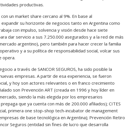
actividades productivas.
on un market share cercano al 9%. En base al
a expandir su horizonte de negocios tanto en Argentina como
rabaja con impulso, solvencia y visión desde hace siete
ara dar servicio a sus 7.250.000 asegurados y a la red de más
ercado argentino), pero también para hacer crecer la familia
erativo y a su política de responsabilidad social, volcar sus
e opera.
negocio a través de SANCOR SEGUROS, ha sido posible la
 nuevas empresas. A partir de esa experiencia, se fueron
cial, y hoy son actores relevantes o en franco crecimiento
alado son Prevención ART (creada en 1996 y hoy líder en
 mercado, siendo la más elegida por los empresarios
 prepaga que ya cuenta con más de 200.000 afiliados); CITES
ocial, primera one stop-shop tech-incubator de management
 empresas de base tecnológica en Argentina); Prevención Retiro
cor Seguros (entidad sin fines de lucro que desarrolla