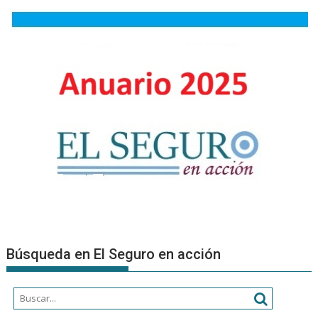
potencia
proyecto
para
el
bien
público
Búsqueda en El Seguro en acción