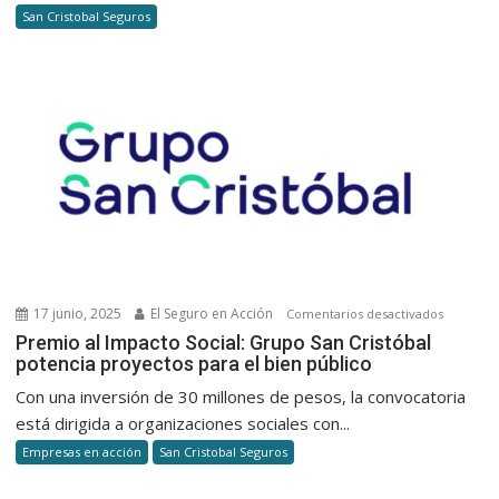
San Cristobal Seguros
formando
Productore
de
Seguros
con
herramient
clave
para
vender
más
17 junio, 2025
El Seguro en Acción
en
Comentarios desactivados
Premio
Premio al Impacto Social: Grupo San Cristóbal
potencia proyectos para el bien público
al
Impacto
Con una inversión de 30 millones de pesos, la convocatoria
Social:
está dirigida a organizaciones sociales con...
Grupo
Empresas en acción
San Cristobal Seguros
San
Cristóbal