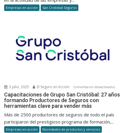
empre
Empresas en acción
San Cristobal Seguros
ante
imprev
El
60%
de
las
pymes
afecta
por
incend
no
logra
3 julio, 2025
El Seguro en Acción
en
Comentarios desactivados
reabrir
Capacitaci
Capacitaciones de Grupo San Cristóbal: 27 años
formando Productores de Seguros con
de
herramientas clave para vender más
Grupo
San
Más de 2500 productores de seguros de todo el país
Cristóbal:
participaron del prestigioso programa de formación,...
27
Empresas en acción
Novedades de productos y servicios
años