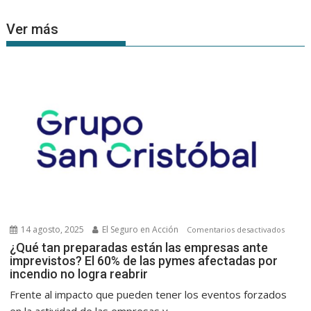
Ver más
14 agosto, 2025
El Seguro en Acción
en
Comentarios desactivados
¿Qué
¿Qué tan preparadas están las empresas ante
imprevistos? El 60% de las pymes afectadas por
tan
incendio no logra reabrir
prepar
están
Frente al impacto que pueden tener los eventos forzados
las
en la actividad de las empresas y...