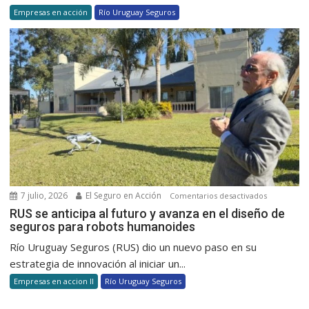
el
Empresas en acción
Río Uruguay Seguros
pasos
Progreso
fronteriz
ante
Naciones
Unidas
reafirmand
su
compromi
con
la
sustentabil
7 julio, 2026
El Seguro en Acción
en
Comentarios desactivados
RUS
RUS se anticipa al futuro y avanza en el diseño de
seguros para robots humanoides
se
anticipa
Río Uruguay Seguros (RUS) dio un nuevo paso en su
al
estrategia de innovación al iniciar un...
futuro
Empresas en accion II
Río Uruguay Seguros
y
avanza