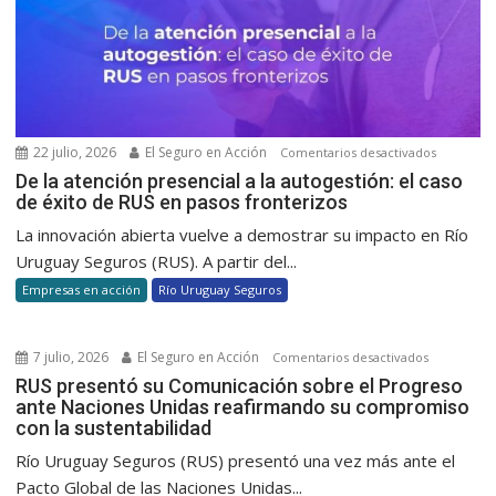
22 julio, 2026
El Seguro en Acción
en
Comentarios desactivados
De
De la atención presencial a la autogestión: el caso
de éxito de RUS en pasos fronterizos
la
atención
La innovación abierta vuelve a demostrar su impacto en Río
presencia
Uruguay Seguros (RUS). A partir del...
a
Empresas en acción
Río Uruguay Seguros
la
autogesti
el
7 julio, 2026
El Seguro en Acción
en
Comentarios desactivados
caso
RUS
RUS presentó su Comunicación sobre el Progreso
de
ante Naciones Unidas reafirmando su compromiso
presentó
éxito
con la sustentabilidad
su
de
Comunicac
Río Uruguay Seguros (RUS) presentó una vez más ante el
RUS
sobre
Pacto Global de las Naciones Unidas...
en