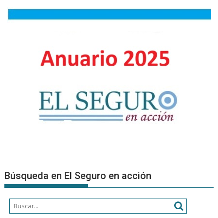
en
el
diseño
de
seguros
para
robots
humanoide
Búsqueda en El Seguro en acción